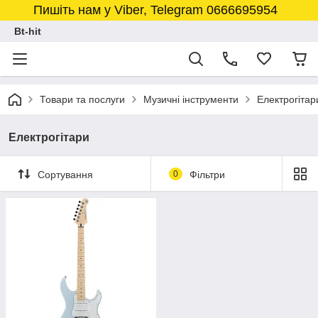
Пишіть нам у Viber, Telegram 0666695954
Bt-hit
Товари та послуги
Музичні інструменти
Електрогітар
Електрогітари
Сортування
0
Фільтри