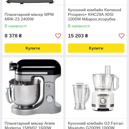
Кухонний комбайн Kenwood
Планетарний міксер MPM
Prospero+ KHC29A.X0SI
MRK-23 2400W
1000W М&apos;ясорубка
Соковижималка для
В наявності
В наявності
цитрусових Подрібнювач
Млин Блендер
8 378
15 203
₴
₴
Купити
Купити
Планетарний міксер Ariete
Кухонний комбайн G3 Ferrari
Moderna 1589/02 1600W
Mixatutto G20099 1000W