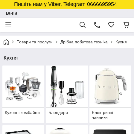
Пишіть нам у Viber, Telegram 0666695954
Bt-hit
Товари та послуги
Дрібна побутова техніка
Кухня
Кухня
Кухонні комбайни
Блендери
Електричні
чайники