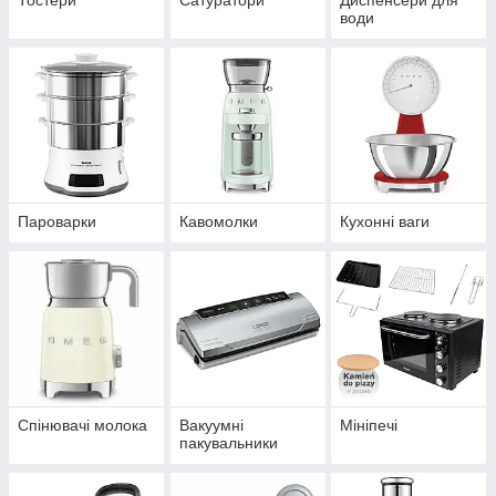
Тостери
Сатуратори
Диспенсери для
води
Пароварки
Кавомолки
Кухонні ваги
Спінювачі молока
Вакуумні
Мініпечі
пакувальники