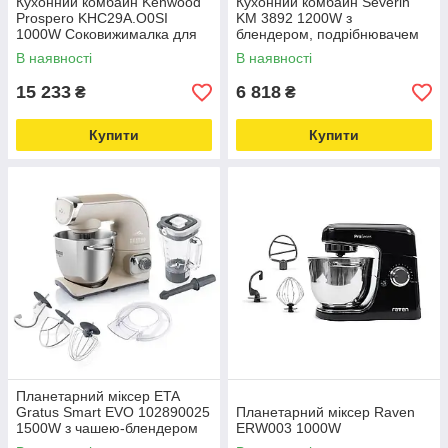
Кухонний комбайн Kenwood
Кухонний комбайн Severin
Prospero KHC29A.O0SI
KM 3892 1200W з
1000W Соковижималка для
блендером, подрібнювачем
цитрусових Подрібнювач
та млинком
В наявності
В наявності
Блендер
15 233
6 818
₴
₴
Купити
Купити
Планетарний міксер ETA
Gratus Smart EVO 102890025
Планетарний міксер Raven
1500W з чашею-блендером
ERW003 1000W