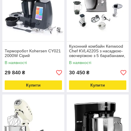
Кухонний комбайн Kenwood
Терморобот Kohersen CY021
Chef KVL4220S з насадкою-
2000W Сірий
овочерізкою з 5 барабанами,
м&apos;ясорубкою з 3
В наявності
В наявності
решітками та глечиковим
29 840
30 450
₴
₴
Купити
Купити