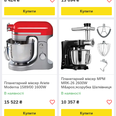
8 424
13 694
₴
₴
Купити
Купити
Планетарний міксер MPM
Планетарний міксер Ariete
MRK-26 2600W
Moderna 1589/00 1600W
М&apos;ясорубка Шатківниця
В наявності
В наявності
15 522
10 357
₴
₴
Купити
Купити