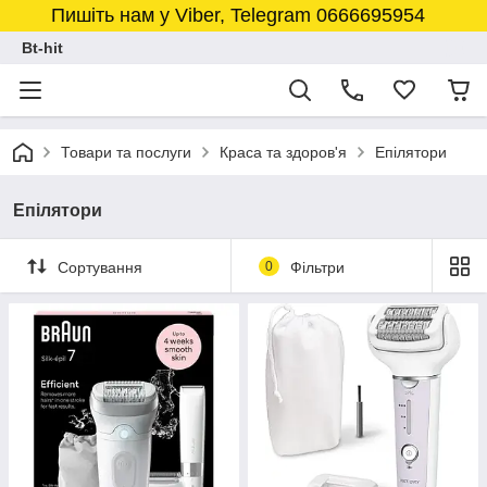
Пишіть нам у Viber, Telegram 0666695954
Bt-hit
Товари та послуги
Краса та здоров'я
Епілятори
Епілятори
Сортування
0
Фільтри