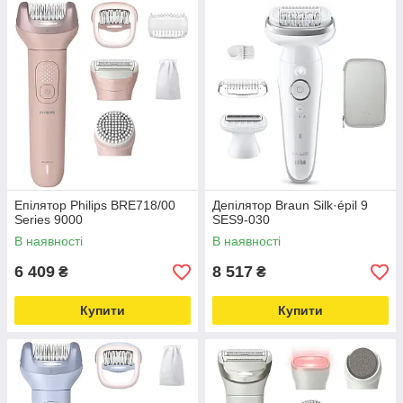
Епілятор Philips BRE718/00
Депілятор Braun Silk·épil 9
Series 9000
SES9-030
В наявності
В наявності
6 409
8 517
₴
₴
Купити
Купити