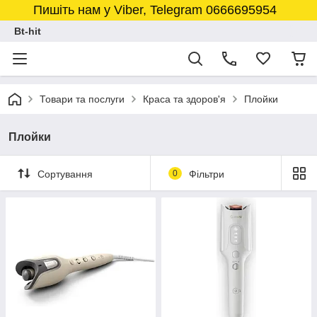
Пишіть нам у Viber, Telegram 0666695954
Bt-hit
Товари та послуги
Краса та здоров'я
Плойки
Плойки
Сортування
0
Фільтри