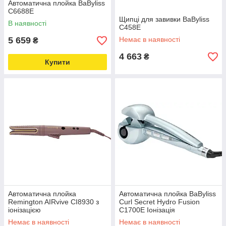
Автоматична плойка BaByliss
C6688E
Щипці для завивки BaByliss
В наявності
C458E
5 659
Немає в наявності
₴
4 663
₴
Купити
Автоматична плойка
Автоматична плойка BaByliss
Remington AIRvive CI8930 з
Curl Secret Hydro Fusion
іонізацією
C1700E Іонізація
Немає в наявності
Немає в наявності