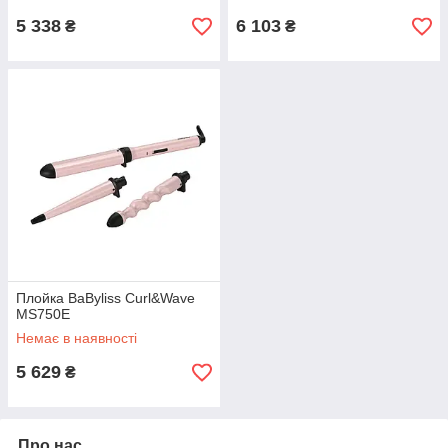
5 338
6 103
₴
₴
Плойка BaByliss Curl&Wave
MS750E
Немає в наявності
5 629
₴
Про нас