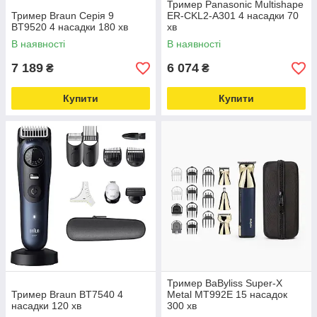
Тример Panasonic Multishape
Тример Braun Серія 9
ER-CKL2-A301 4 насадки 70
BT9520 4 насадки 180 хв
хв
В наявності
В наявності
7 189
6 074
₴
₴
Купити
Купити
Тример BaByliss Super-X
Тример Braun BT7540 4
Metal MT992E 15 насадок
насадки 120 хв
300 хв