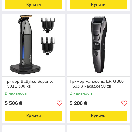
Купити
Купити
Тример BaByliss Super-X
Тример Panasonic ER-GB80-
T991E 300 хв
H503 3 насадки 50 хв
В наявності
В наявності
5 506
5 200
₴
₴
Купити
Купити