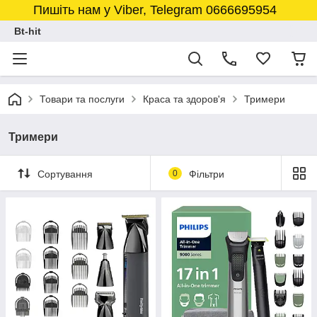
Пишіть нам у Viber, Telegram 0666695954
Bt-hit
Товари та послуги
Краса та здоров'я
Тримери
Тримери
Сортування
0
Фільтри