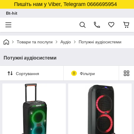
Пишіть нам у Viber, Telegram 0666695954
Bt-hit
Товари та послуги
Аудіо
Потужні аудіосистеми
Потужні аудіосистеми
Сортування
0
Фільтри