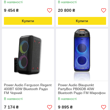
В наявності
В наявності
9 454
20 800
₴
₴
Купити
Купити
Power Audio Ferguson Regent
Power Audio Blaupunkt
400BT 60W Bluetooth Радіо
PartyBox PB06DB 40W
FM Чорний
Bluetooth Радіо FM Мікрофон
Караоке Чорний
В наявності
В наявності
7 174
9 895
₴
₴