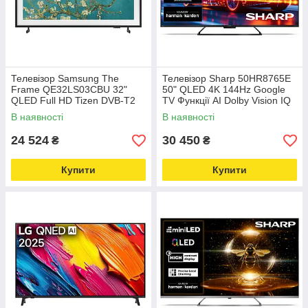
Телевізор Samsung The
Телевізор Sharp 50HR8765E
Frame QE32LS03CBU 32"
50" QLED 4K 144Hz Google
QLED Full HD Tizen DVB-T2
TV Функції AI Dolby Vision IQ
Dolby Atmos DTS-X HDMI 2.1
В наявності
В наявності
DVB-T2
24 524
30 450
₴
₴
Купити
Купити