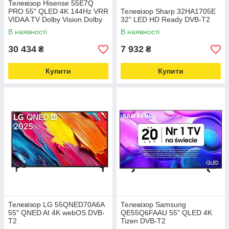
Телевізор Hisense 55E7Q
PRO 55" QLED 4K 144Hz VRR
Телевізор Sharp 32HA1705E
VIDAA TV Dolby Vision Dolby
32" LED HD Ready DVB-T2
Atmos HDMI 2.1
В наявності
В наявності
30 434
7 932
₴
₴
Купити
Купити
Телевізор LG 55QNED70A6A
Телевізор Samsung
55" QNED AI 4K webOS DVB-
QE55Q6FAAU 55" QLED 4K
T2
Tizen DVB-T2