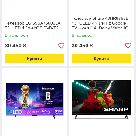
Телевізор Sharp 43HR8765E
Телевізор LG 55UA75006LA
43" QLED 4K 144Hz Google
55" LED 4K webOS DVB-T2
TV Функції AI Dolby Vision IQ
Dolby Atmos DTS-X HDMI 2.1
В наявності
В наявності
DVB-T2
30 450
30 450
₴
₴
Купити
Купити