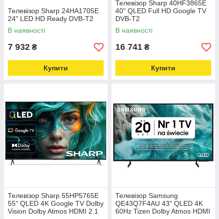
Телевізор Sharp 40HF3865E
Телевізор Sharp 24HA1705E
40" QLED Full HD Google TV
24" LED HD Ready DVB-T2
DVB-T2
В наявності
В наявності
7 932
16 741
₴
₴
Купити
Купити
Телевізор Sharp 55HP5765E
Телевізор Samsung
55" QLED 4K Google TV Dolby
QE43Q7F4AU 43" QLED 4K
Vision Dolby Atmos HDMI 2.1
60Hz Tizen Dolby Atmos HDMI