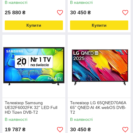
В наявності
В наявності
25 880
30 450
₴
₴
Купити
Купити
Телевізор Samsung
Телевізор LG 65QNED70A6A
UE32F6002FK 32" LED Full
65" QNED AI 4K webOS DVB-
HD Tizen DVB-T2
T2
В наявності
В наявності
19 787
30 450
₴
₴