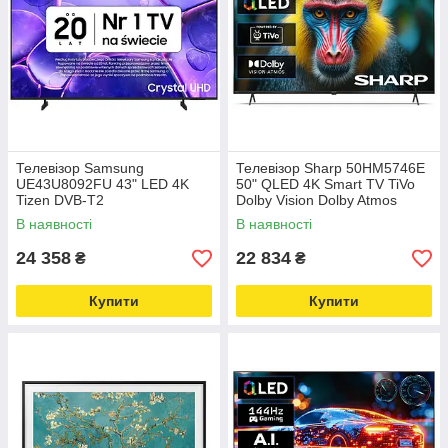
Телевізор Samsung
Телевізор Sharp 50HM5746E
UE43U8092FU 43" LED 4K
50" QLED 4K Smart TV TiVo
Tizen DVB-T2
Dolby Vision Dolby Atmos
HDMI 2.1 DVB-T2
В наявності
В наявності
24 358
22 834
₴
₴
Купити
Купити