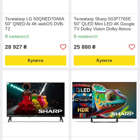
Телевізор LG 50QNED70A6A
Телевізор Sharp 50JP7765E
50" QNED AI 4K webOS DVB-
50" QLED Mini LED 4K Google
T2
TV Dolby Vision Dolby Atmos
HDMI 2.1 DVB-T2
В наявності
В наявності
28 927
25 880
₴
₴
Купити
Купити