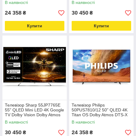
DVB-T2
2.1 DVB-T2
В наявності
В наявності
24 358
30 450
₴
₴
Купити
Купити
Телевізор Sharp 55JP7765E
Телевізор Philips
55" QLED Mini LED 4K Google
50PUS7810/12 50" QLED 4K
TV Dolby Vision Dolby Atmos
Titan OS Dolby Atmos DTS-X
HDMI 2.1 DVB-T2
HDMI 2.1 DVB-T2
В наявності
В наявності
30 450
24 358
₴
₴