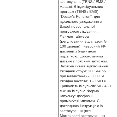
застосувань (TENS / EMS /
масаж). 6 індивідуальних
програм (TENS / EMS)
"Doctor's-Function": для
ідеального узгодження з
Вашої персональної
програмою лікування.
Функція таймера
(регулювання в діапазоні 5-
100 хвилин). Інверсний РК-
дисплей з блакитною
підсвіткою. Ергономічний
дизайн з поясним затиском.
Захисна схема відключення.
Вихідний струм: 200 мА pp
при навантаженні 500 Ом.
Вихідна частота: 1 - 150 Гц.
Тривалість імпульсів: 50 - 450
мкс на імпульс. Форма
імпульсу: двофазні
прямокутні імпульси. C
докладною інструкцією із
застосування (вкл.
Можливості застосування).