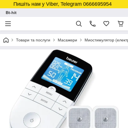
Пишіть нам у Viber, Telegram 0666695954
Bt-hit
Товари та послуги
Масажери
Миостимулятор (елект