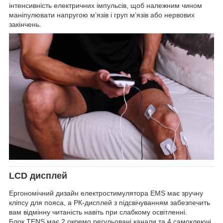
інтенсивність електричних імпульсів, щоб належним чином
маніпулювати напругою м’язів і груп м’язів або нервових
закінчень.
LCD дисплей
Ергономічний дизайн електростимулятора EMS має зручну
кліпсу для пояса, а РК-дисплей з підсвічуванням забезпечить
вам відмінну читаність навіть при слабкому освітленні.
Блок TENS має 2 окремо регульовані канали та 4 самоклеючі