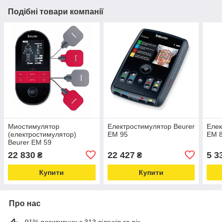
Подібні товари компанії
Миостимулятор
Електростимулятор Beurer
Елек
(електростимулятор)
EM 95
EM 
Beurer EM 59
22 830
22 427
5 3
₴
₴
Купити
Купити
Про нас
91% позитивних з 313 відгуків за рік