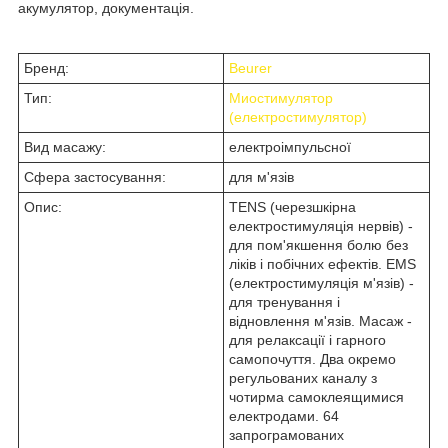
акумулятор, документація.
Бренд:
Beurer
Тип:
Миостимулятор
(електростимулятор)
Вид масажу:
електроімпульсної
Сфера застосування:
для м'язів
Опис:
TENS (черезшкірна
електростимуляція нервів) -
для пом'якшення болю без
ліків і побічних ефектів. EMS
(електростимуляція м'язів) -
для тренування і
відновлення м'язів. Масаж -
для релаксації і гарного
самопочуття. Два окремо
регульованих каналу з
чотирма самоклеящимися
електродами. 64
запрограмованих