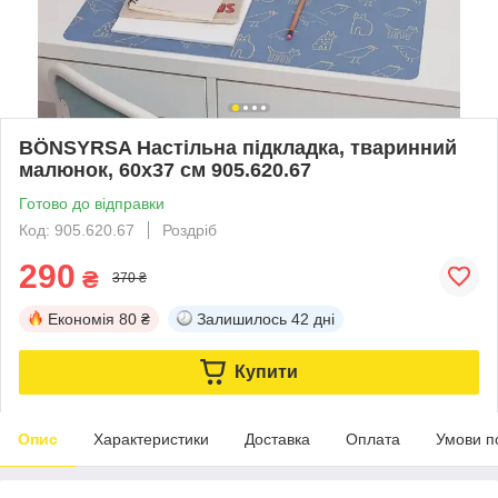
BÖNSYRSA Настільна підкладка, тваринний
малюнок, 60x37 см 905.620.67
Готово до відправки
Код: 905.620.67
Роздріб
290
₴
370 ₴
Економія
80 ₴
Залишилось
42 дні
Купити
Опис
Характеристики
Доставка
Оплата
Умови п