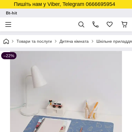
Пишіть нам у Viber, Telegram 0666695954
Bt-hit
Товари та послуги
Дитяча кімната
Шкільне приладдя
–22%