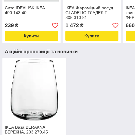
Сито IDEALISK IKEA
ІКЕА Жароміцний посуд
ІКЕА
400.143.40
GLADELIG ГЛАДЕЛІГ,
кри
805.310.81
ФЕРГ
239
1 472
660
₴
₴
Купити
Купити
Акційні пропозиції та новинки
ІКЕА Ваза BERÄKNA
БЕРЕКНА, 203.279.45