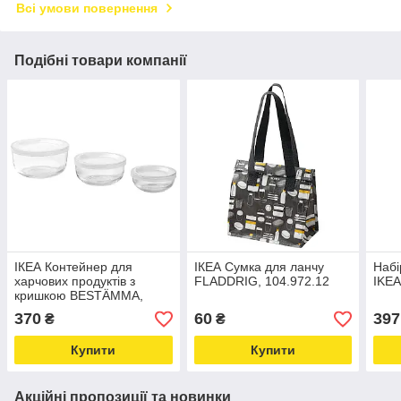
Всі умови повернення
Подібні товари компанії
ІКЕА Контейнер для
ІКЕА Сумка для ланчу
Набі
харчових продуктів з
FLADDRIG, 104.972.12
IKEA
кришкою BESTÄMMA,
104.957.60
370
60
397
₴
₴
Купити
Купити
Акційні пропозиції та новинки