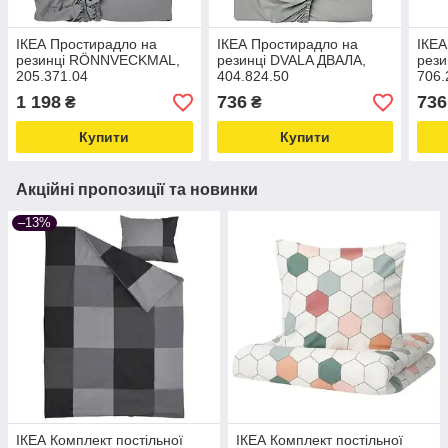
ІКЕА Простирадло на
ІКЕА Простирадло на
ІКЕА
резинці RÖNNVECKMAL,
резинці DVALA ДВАЛА,
рези
205.371.04
404.824.50
706.
1 198
736
736
₴
₴
Купити
Купити
Акційні пропозиції та новинки
–13%
ІКЕА Комплект постільної
ІКЕА Комплект постільної