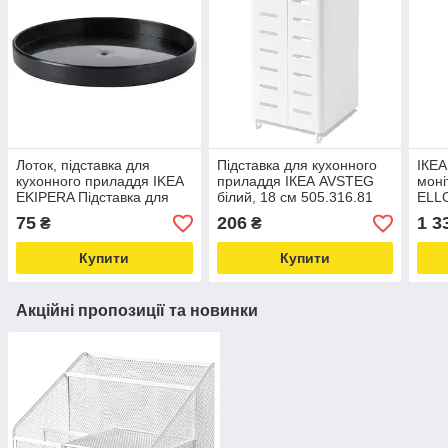
Лоток, підставка для
Підставка для кухонного
ІКЕА
кухонного приладдя IKEA
приладдя ІКЕА AVSTEG
моні
EKIPERA Підставка для
білий, 18 см 505.316.81
ELLO
столових приладів, чорний
75
206
1 3
₴
₴
(202.425.88)
Купити
Купити
Акційні пропозиції та новинки