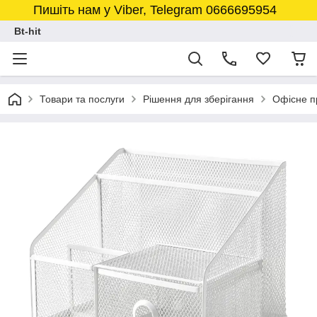
Пишіть нам у Viber, Telegram 0666695954
Bt-hit
Товари та послуги
Рішення для зберігання
Офісне п