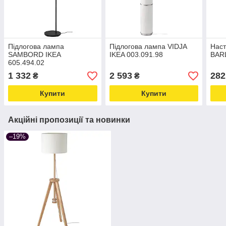
Підлогова лампа
Підлогова лампа VIDJA
Наст
SAMBORD IKEA
IKEA 003.091.98
BARL
605.494.02
1 332
2 593
282
₴
₴
Купити
Купити
Акційні пропозиції та новинки
–19%