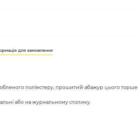
ормація для замовлення
еробленого поліестеру, прошитий абажур цього торше
альні або на журнальному столику.