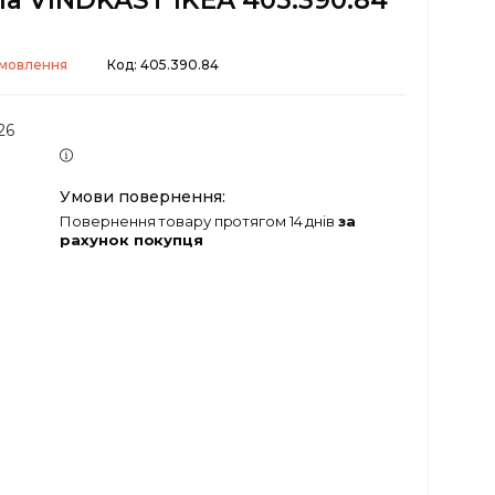
а VINDKAST IKEA 405.390.84
амовлення
Код:
405.390.84
26
повернення товару протягом 14 днів
за
рахунок покупця