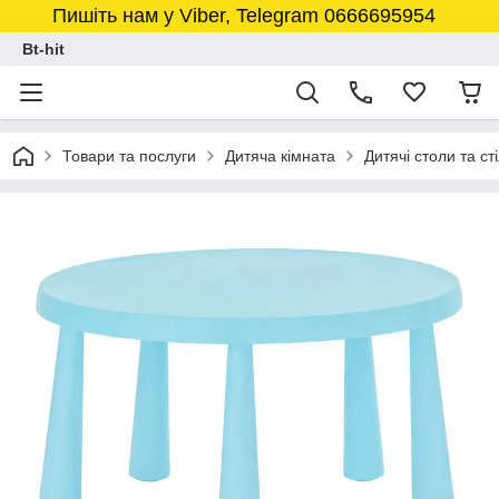
Пишіть нам у Viber, Telegram 0666695954
Bt-hit
Товари та послуги
Дитяча кімната
Дитячі столи та сті