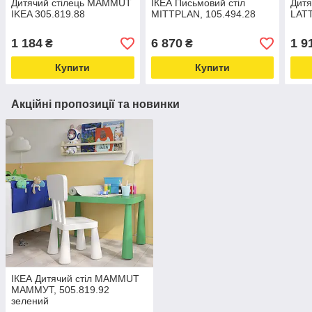
Дитячий стілець MAMMUT
ІКЕА Письмовий стіл
Дитяч
IKEA 305.819.88
MITTPLAN, 105.494.28
LATT
1 184
6 870
1 9
₴
₴
Купити
Купити
Акційні пропозиції та новинки
ІКЕА Дитячий стіл MAMMUT
МАММУТ, 505.819.92
зелений