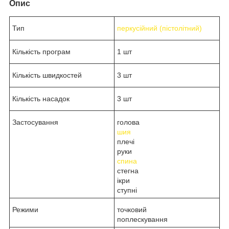
Опис
Тип
перкусійний (пістолітний)
Кількість програм
1 шт
Кількість швидкостей
3 шт
Кількість насадок
3 шт
Застосування
голова
шия
плечі
руки
спина
стегна
ікри
ступні
Режими
точковий
поплескування