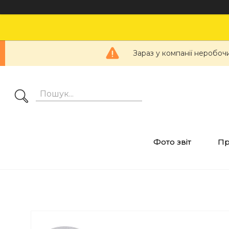
Зараз у компанії неробоч
Фото звіт
Пр