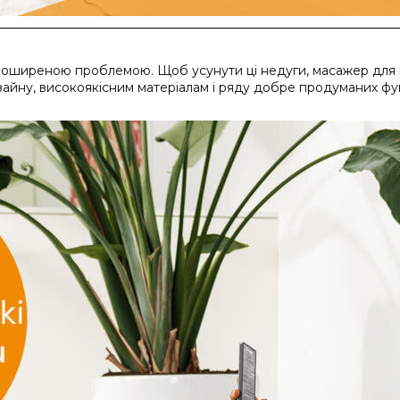
 є поширеною проблемою. Щоб усунути ці недуги, масажер для 
айну, високоякісним матеріалам і ряду добре продуманих фун