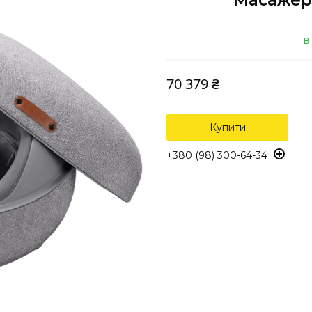
Масажер 
В
70 379 ₴
Купити
+380 (98) 300-64-34