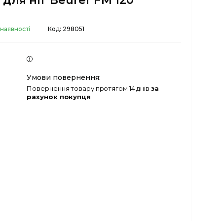
для ніг Beurer FM 120
 наявності
Код:
298051
повернення товару протягом 14 днів
за
рахунок покупця