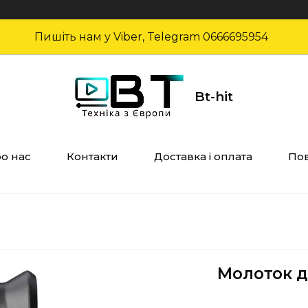
Пишіть нам у Viber, Telegram 0666695954
Bt-hit
о нас
Контакти
Доставка і оплата
Пов
Молоток дл