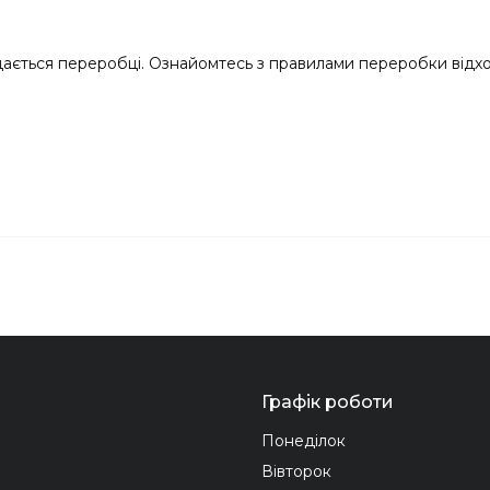
дається переробці. Ознайомтесь з правилами переробки відході
Графік роботи
Понеділок
Вівторок