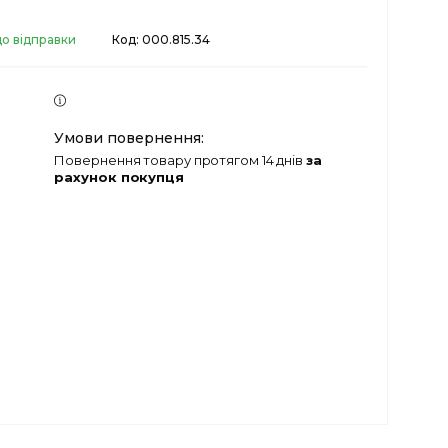
до відправки
Код:
000.815.34
повернення товару протягом 14 днів
за
рахунок покупця