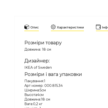
Опис
Характеристики
Інф
Розміри товару
Довжина: 18 см
Дизайнер:
IKEA of Sweden
Розміри і вага упаковки
Пакування:1
Арт номер: 000.815.34
Ширина:5см
Высота4см
Довжина:18 см
Вага:0,2 кг