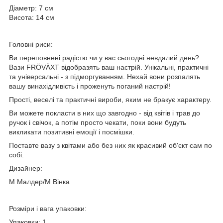
Діаметр: 7 см
Висота: 14 см
Головні риси:
Ви переповнені радістю чи у вас сьогодні невдалий день?
Вази FRÖVÄXT відобразять ваш настрій. Унікальні, практичні
та універсальні - з підморгуванням. Нехай вони розпалять
вашу винахідливість і проженуть поганий настрій!
Прості, веселі та практичні вироби, яким не бракує характеру.
Ви можете покласти в них що завгодно - від квітів і трав до
ручок і свічок, а потім просто чекати, поки вони будуть
викликати позитивні емоції і посмішки.
Поставте вазу з квітами або без них як красивий об'єкт сам по
собі.
Дизайнер:
М Малдер/М Вінка
Розміри і вага упаковки:
Упаковки: 1