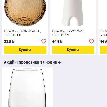
ІКЕА Ваза KONSTFULL,
ІКЕА Ваза FRÖVÄXT,
ІКЕ
905.515.68
605.919.19
БЕРЕ
316
444
449
₴
₴
Купити
Купити
Акційні пропозиції та новинки