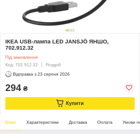
ІКЕА USB-лампа LED JANSJÖ ЯНШО,
702.912.32
Під замовлення
Код: 702.912.32
Роздріб
Відправка з
23 серпня 2026
294
₴
Купити
Опис
Характеристики
Доставка
Оплата
Умови п