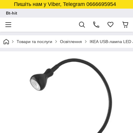
Пишіть нам у Viber, Telegram 0666695954
Bt-hit
Товари та послуги
Освітлення
ІКЕА USB-лампа LED