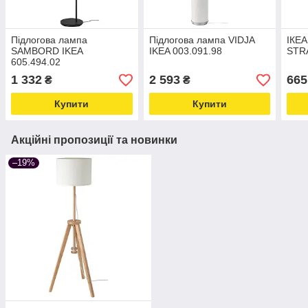
Підлогова лампа
Підлогова лампа VIDJA
ІКЕА
SAMBORD IKEA
IKEA 003.091.98
STR
605.494.02
1 332
2 593
665
₴
₴
Купити
Купити
Акційні пропозиції та новинки
–19%