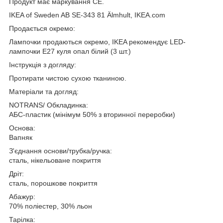
Продукт має маркування CE.
IKEA of Sweden AB SE-343 81 Älmhult, IKEA.com
Продається окремо:
Лампочки продаються окремо, IKEA рекомендує LED-
лампочки E27 куля опал білий (3 шт.)
Інструкція з догляду:
Протирати чистою сухою тканиною.
Матеріали та догляд:
NOTRANS/ Обкладинка:
АБС-пластик (мінімум 50% з вторинної переробки)
Основа:
Вапняк
З'єднання основи/трубка/ручка:
сталь, нікельоване покриття
Дріт:
сталь, порошкове покриття
Абажур:
70% поліестер, 30% льон
Тарілка: