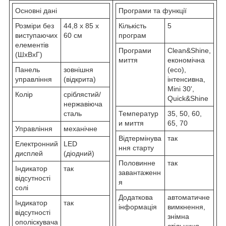
Основні дані
Програми та функції
Розміри без
44,8 x 85 x
Кількість
5
виступаючих
60 см
програм
елементів
Програми
Clean&Shine,
(ШxВxГ)
миття
економічна
Панель
зовнішня
(eco),
управління
(відкрита)
інтенсивна,
Mini 30',
Колір
сріблястий/
Quick&Shine
нержавіюча
сталь
Температур
35, 50, 60,
и миття
65, 70
Управління
механічне
Відтермінува
так
Електронний
LED
ння старту
дисплей
(діодний)
Половинне
так
Індикатор
так
завантаженн
відсутності
я
солі
Додаткова
автоматичне
Індикатор
так
інформація
вимкнення,
відсутності
знімна
ополіскувача
стільниця