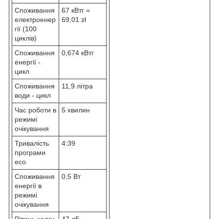
Споживання
67 кВтг =
електроенер
69,01 zł
гії (100
циклів)
Споживання
0,674 кВтг
енергії -
цикл
Споживання
11,9 літра
води - цикл
Час роботи в
5 хвилин
режимі
очікування
Тривалість
4:39
програми
eco
Споживання
0,5 Вт
енергії в
режимі
очікування
Рівень шуму
47 дБ