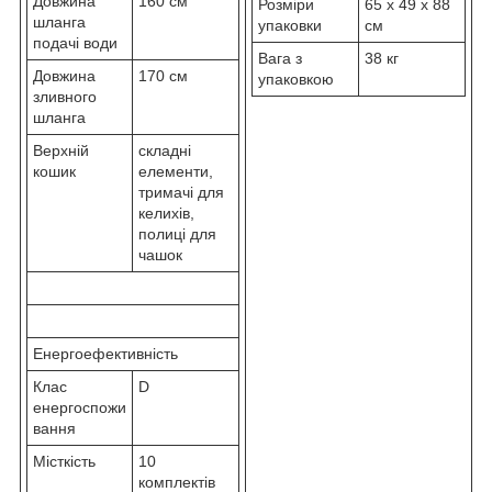
Довжина
160 см
Розміри
65 x 49 x 88
шланга
упаковки
см
подачі води
Вага з
38 кг
Довжина
170 см
упаковкою
зливного
шланга
Верхній
складні
кошик
елементи,
тримачі для
келихів,
полиці для
чашок
Енергоефективність
Клас
D
енергоспожи
вання
Місткість
10
комплектів