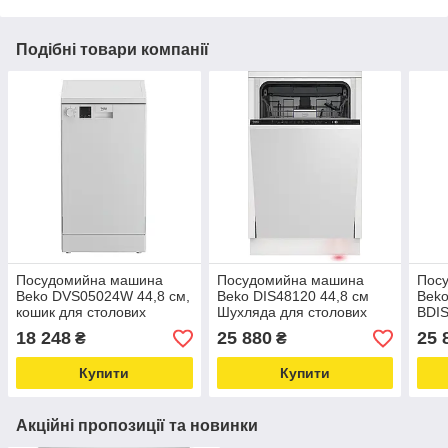
Подібні товари компанії
Посудомийна машина
Посудомийна машина
Пос
Beko DVS05024W 44,8 см,
Beko DIS48120 44,8 см
Beko
кошик для столових
Шухляда для столових
BDIS
приборів
приборів
Авто
18 248
25 880
25 
₴
₴
двер
стол
Купити
Купити
Акційні пропозиції та новинки