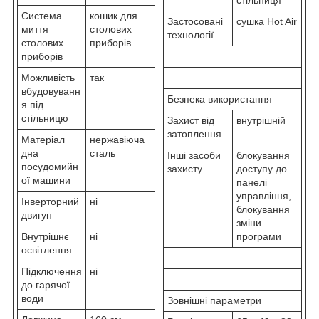
Система
кошик для
Застосовані
сушка Hot Air
миття
столових
технології
столових
приборів
приборів
Можливість
так
вбудовуванн
Безпека використання
я під
стільницю
Захист від
внутрішній
затоплення
Матеріал
нержавіюча
дна
сталь
Інші засоби
блокування
посудомийн
захисту
доступу до
ої машини
панелі
управління,
Інверторний
ні
блокування
двигун
зміни
Внутрішнє
ні
програми
освітлення
Підключення
ні
до гарячої
води
Зовнішні параметри