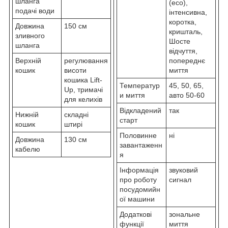
шланга
(eco),
подачі води
інтенсивна,
коротка,
Довжина
150 см
кришталь,
зливного
Шосте
шланга
відчуття,
Верхній
регулювання
попереднє
кошик
висоти
миття
кошика Lift-
Температур
45, 50, 65,
Up, тримачі
и миття
авто 50-60
для келихів
Відкладений
так
Нижній
складні
старт
кошик
штирі
Половинне
ні
Довжина
130 см
завантаженн
кабелю
я
Інформація
звуковий
про роботу
сигнал
посудомийн
ої машини
Додаткові
зональне
функції
миття