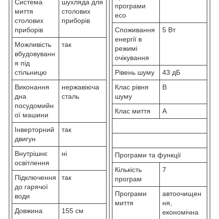
Система
шухляда для
програми
миття
столових
eco
столових
приборів
приборів
Споживання
5 Вт
енергії в
Можливість
так
режимі
вбудовуванн
очікування
я під
стільницю
Рівень шуму
43 дБ
Виконання
нержавіюча
Клас рівня
B
дна
сталь
шуму
посудомийн
Клас миття
A
ої машини
Інверторний
так
двигун
Внутрішнє
ні
Програми та функції
освітлення
Кількість
7
Підключення
так
програм
до гарячої
Програми
автоочищен
води
миття
ня,
Довжина
155 см
економічна