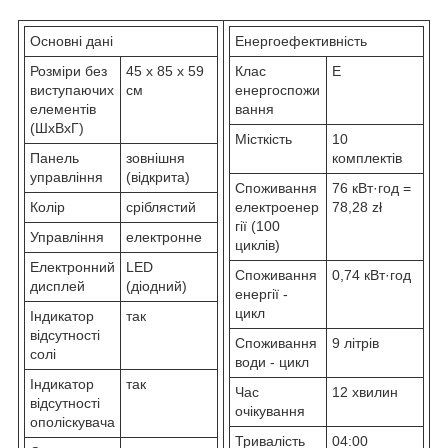
Основні дані
Енергоефективність
Розміри без
45 x 85 x 59
Клас
E
виступаючих
см
енергоспожи
елементів
вання
(ШxВxГ)
Місткість
10
Панель
зовнішня
комплектів
управління
(відкрита)
Споживання
76 кВт·год =
Колір
сріблястий
електроенер
78,28 zł
гії (100
Управління
електронне
циклів)
Електронний
LED
Споживання
0,74 кВт·год
дисплей
(діодний)
енергії -
цикл
Індикатор
так
відсутності
Споживання
9 літрів
солі
води - цикл
Індикатор
так
Час
12 хвилин
відсутності
очікування
ополіскувача
Тривалість
04:00