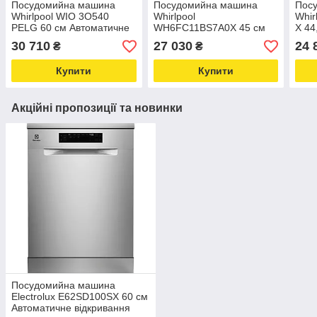
Посудомийна машина
Посудомийна машина
Пос
Whirlpool WIO 3O540
Whirlpool
Whir
PELG 60 см Автоматичне
WH6FC11BS7A0X 45 см
X 44
відкривання дверцят
Автоматичне відкривання
відк
30 710
27 030
24 
₴
₴
Шухляда для столових
дверцят Шухляда для
Шухл
приборів
столових приборів
приб
Купити
Купити
Акційні пропозиції та новинки
Посудомийна машина
Electrolux E62SD100SX 60 см
Автоматичне відкривання