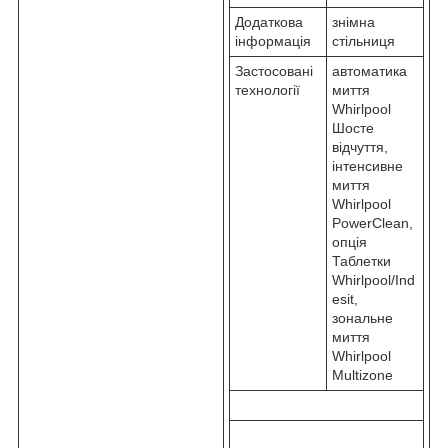
Додаткова
знімна
інформація
стільниця
Застосовані
автоматика
технології
миття
Whirlpool
Шосте
відчуття,
інтенсивне
миття
Whirlpool
PowerClean,
опція
Таблетки
Whirlpool/Ind
esit,
зональне
миття
Whirlpool
Multizone