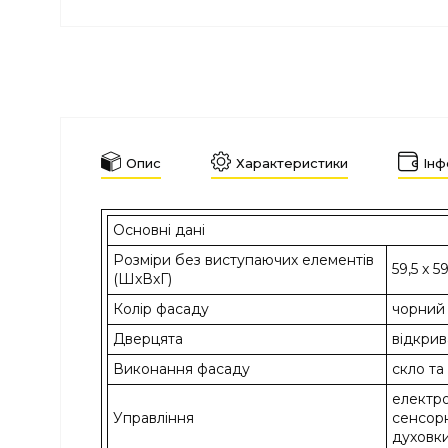
Опис
Характеристики
Інф
Основні дані
Розміри без виступаючих елементів
59,5 x 59
(ШxВxГ)
Колір фасаду
чорний
Дверцята
відкри
Виконання фасаду
скло та
електро
Управління
сенсорн
духовк