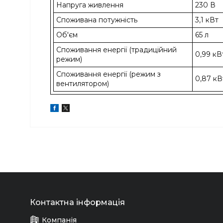
Напруга живлення
230 В
Споживана потужність
3,1 кВт
Об'єм
65 л
Споживання енергії (традиційний
0,99 кВ
режим)
Споживання енергії (режим з
0,87 кВ
вентилятором)