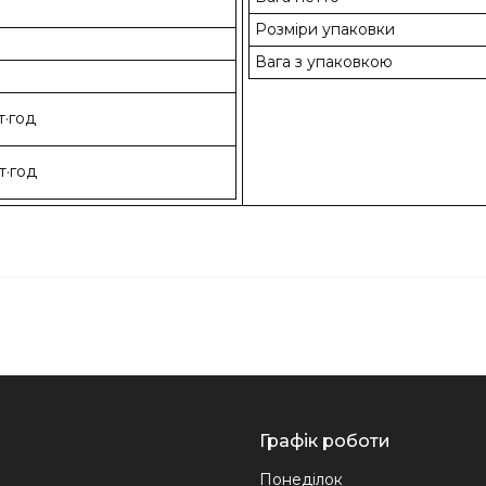
Розміри упаковки
Вага з упаковкою
т·год
т·год
Графік роботи
Понеділок