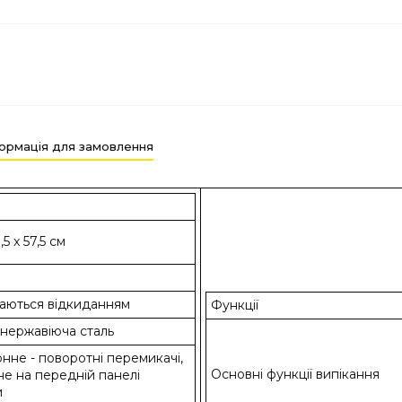
ормація для замовлення
,5 x 57,5 см
ваються відкиданням
Функції
 нержавіюча сталь
нне - поворотні перемикачі,
Основні функції випікання
е на передній панелі
и