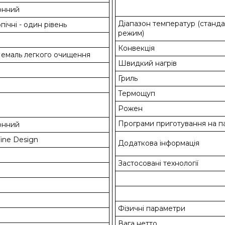
онний
Діапазон температур (станд
пічні - один рівень
режим)
Конвекція
 емаль легкого очищення
Швидкий нагрів
Гриль
Термощуп
Рожен
Програми приготування на п
онний
ine Design
Додаткова інформація
Застосовані технології
Фізичні параметри
Вага нетто