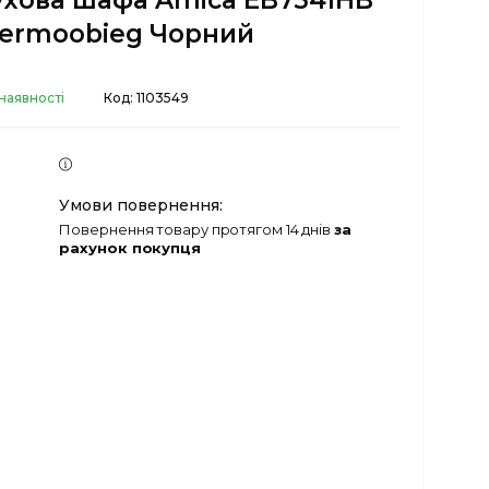
ухова шафа Amica EB7541HB
Termoobieg Чорний
наявності
Код:
1103549
повернення товару протягом 14 днів
за
рахунок покупця