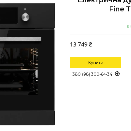
Електрична д
Fine 
В 
13 749 ₴
Купити
+380 (98) 300-64-34