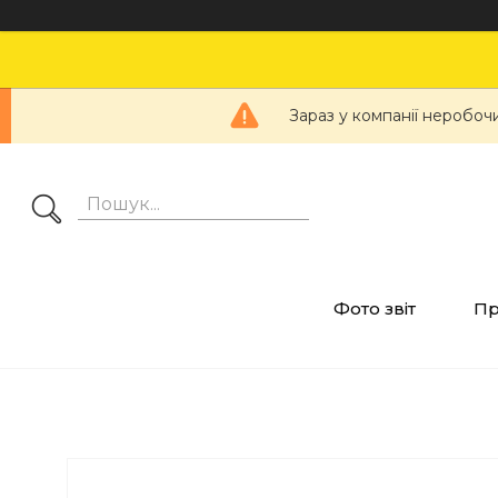
Зараз у компанії неробоч
Фото звіт
Пр