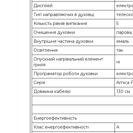
Дисплей
електр
Тип направляючих в духовці
телеско
Кількість рівнів випікання
5
Очищення духовки
парова,
Внутрішня частина духовки
емаль
Освітлення
так
Опускний нагрівальний елемент
ні
гриля
Програматор роботи духовки
електр
Серія
Amica F
Довжина кабелю
130 см
Енергоефективність
Клас енергоефективності
A