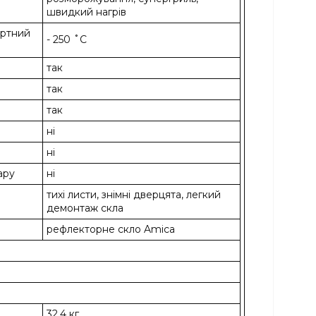
швидкий нагрів
артний
- 250 ˚C
так
так
так
ні
ні
ару
ні
тихі листи, знімні дверцята, легкий
демонтаж скла
рефлекторне скло Amica
32,4 кг