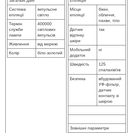
Загальні дані
Епіляція
Система
імпульсне
Місце
бікіні,
епіляції
світло
епіляції
обличчя,
пахви, тіло
Термін
400000
служби
світлових
Датчик
так
лампи
імпульсів
відтінку
шкіри
Живлення
від мережі
Мобільний
ні
Колір
біло-золотий
додаток
Швидкість
125
спалахів/хв
Безпека
вбудований
УФ-фільтр,
датчик
контакту зі
шкірою
Зовнішні параметри