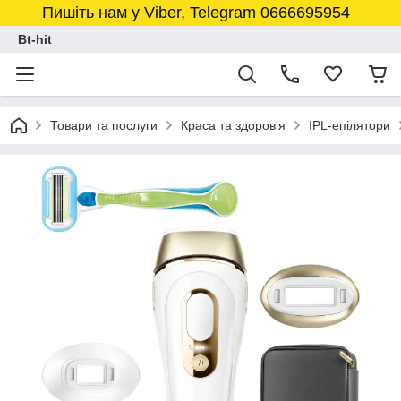
Пишіть нам у Viber, Telegram 0666695954
Bt-hit
Товари та послуги
Краса та здоров'я
IPL-епілятори