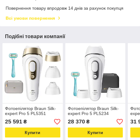
Повернення товару впродовж 14 днів за рахунок покупця
Всі умови повернення
Подібні товари компанії
Фотоепілятор Braun Silk-
Фотоепілятор Braun Silk-
Фото
expert Pro 5 PL5351
expert Pro 5 PL5234
expe
25 591
28 370
31 
₴
₴
Купити
Купити