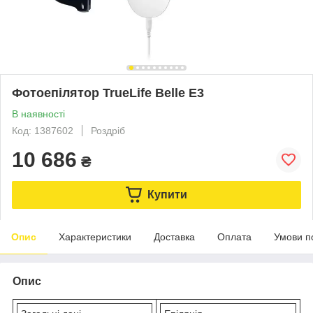
Фотоепілятор TrueLife Belle E3
В наявності
Код: 1387602
Роздріб
10 686
₴
Купити
Опис
Характеристики
Доставка
Оплата
Умови п
Опис