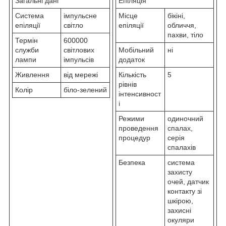
Загальні дані
Епіляція
Система
імпульсне
Місце
бікіні,
епіляції
світло
епіляції
обличчя,
пахви, тіло
Термін
600000
служби
світлових
Мобільний
ні
лампи
імпульсів
додаток
Живлення
від мережі
Кількість
5
рівнів
Колір
біло-зелений
інтенсивност
і
Режими
одиночний
проведення
спалах,
процедур
серія
спалахів
Безпека
система
захисту
очей, датчик
контакту зі
шкірою,
захисні
окуляри