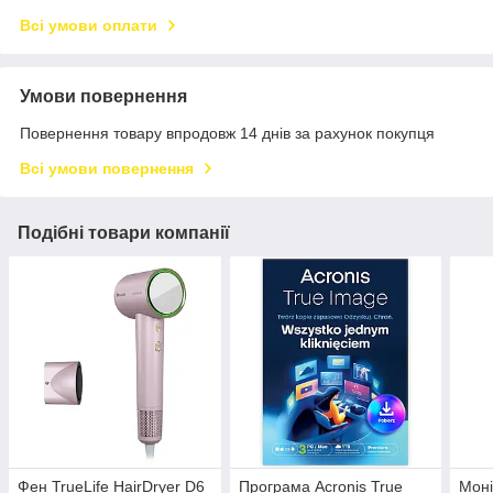
Всі умови оплати
Умови повернення
Повернення товару впродовж 14 днів за рахунок покупця
Всі умови повернення
Подібні товари компанії
Фен TrueLife HairDryer D6
Програма Acronis True
Моні