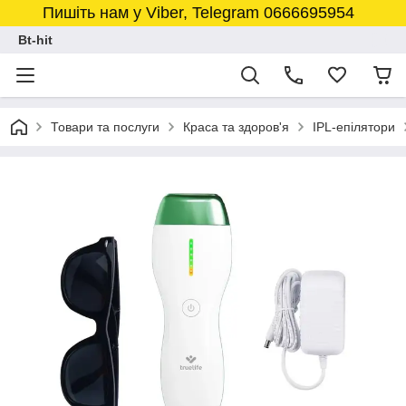
Пишіть нам у Viber, Telegram 0666695954
Bt-hit
Товари та послуги
Краса та здоров'я
IPL-епілятори