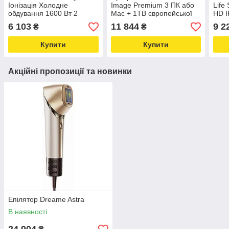
Іонізація Холодне
Image Premium 3 ПК або
Life
обдування 1600 Вт 2
Mac + 1TB європейської
HD I
швидкості 3 температури
хмари Acronis Код
- 18,
6 103
11 844
9 2
₴
₴
активації
Купити
Купити
Акційні пропозиції та новинки
Епілятор Dreame Astra
В наявності