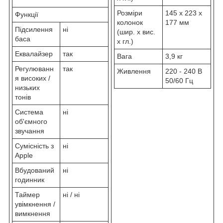
Розміри
145 x 223 x
Функції
колонок
177 мм
Підсилення
ні
(шир. х вис.
баса
х гл.)
Еквалайзер
так
Вага
3,9 кг
Регулюванн
так
Живлення
220 - 240 В
я високих /
50/60 Гц
низьких
тонів
Система
ні
об'ємного
звучання
Сумісність з
ні
Apple
Вбудований
ні
годинник
Таймер
ні / ні
увімкнення /
вимкнення