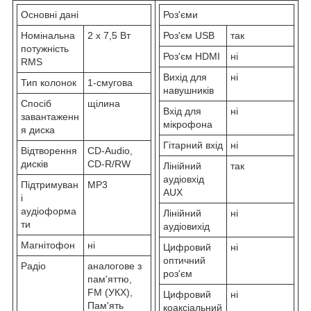
Основні дані
Роз'єми
Номінальна
2 x 7,5 Вт
Роз'єм USB
так
потужність
Роз'єм HDMI
ні
RMS
Вихід для
ні
Тип колонок
1-смугова
навушників
Спосіб
щілина
Вхід для
ні
завантаженн
мікрофона
я диска
Гітарний вхід
ні
Відтворення
CD-Audio,
дисків
CD-R/RW
Лінійний
так
аудіовхід
Підтримуван
MP3
AUX
і
аудіоформа
Лінійний
ні
ти
аудіовихід
Магнітофон
ні
Цифровий
ні
оптичний
Радіо
аналогове з
роз'єм
пам'яттю,
FM (УКХ),
Цифровий
ні
Пам'ять
коаксіальний