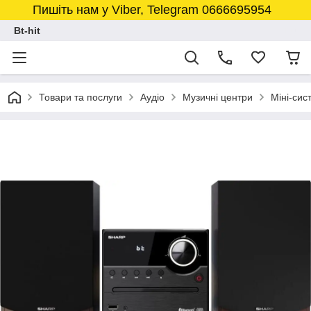
Пишіть нам у Viber, Telegram 0666695954
Bt-hit
Товари та послуги
Аудіо
Музичні центри
Міні-сис