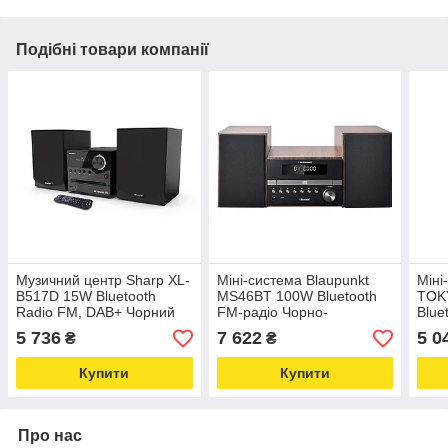
Подібні товари компанії
Музичний центр Sharp XL-
Міні-система Blaupunkt
Міні
B517D 15W Bluetooth
MS46BT 100W Bluetooth
TOK
Radio FM, DAB+ Чорний
FM-радіо Чорно-
Blue
коричневий
5 736
7 622
5 0
₴
₴
Купити
Купити
Про нас