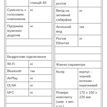
станцій 40
роз'єм
Сумісність з
ні
Вихід на
ні
голосовим
активний
помічником
сабвуфер
Підтримка
ні
Антенний
так
музичних
вхід
додатків
Роз'єм
ні
Ethernet
Бездротове підключення
Wi-Fi
ні
Фізичні параметри
Bluetooth
так
Колір
корпус -
чорний,
AirPlay
ні
колонки -
DLNA
ні
коричневий
NFC
ні
Розміри
170 x 150 x
комплекту
220 мм
(шир. х вис.
х гл.)