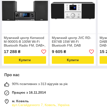
Музичний центр Kenwood
Музичний центр JVC RD-
Музи
M-9000S-B 100W Wi-Fi
E874B 15W WI-Fi
DAB
Bluetooth Radio FM, DAB+,
Bluetooth FM, DAB
DAB+
Інтернет, чорний
Інтернет Радіо Чорно-
Blue
17 288
9 605
15 
₴
₴
сріблястий
Купити
Купити
Про нас
90% позитивних з 313 відгуків за рік
Працює з 16.11.2014
м. Ковель
вул.Сагайдачного 7, Ковель, Україна