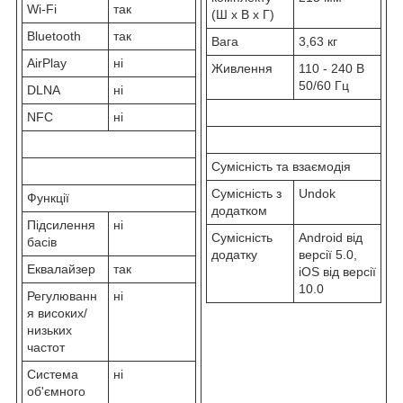
Wi-Fi
так
(Ш x В x Г)
Bluetooth
так
Вага
3,63 кг
AirPlay
ні
Живлення
110 - 240 В
50/60 Гц
DLNA
ні
NFC
ні
Сумісність та взаємодія
Сумісність з
Undok
Функції
додатком
Підсилення
ні
Сумісність
Android від
басів
додатку
версії 5.0,
Еквалайзер
так
iOS від версії
10.0
Регулюванн
ні
я високих/
низьких
частот
Система
ні
об'ємного