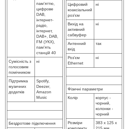
пам'яттю,
Цифровий
ні
цифрове
коаксіальний
DAB,
роз'єм
інтернет-
Вихід на
ні
радіо,
активний
інтернет,
сабвуфер
DAB+, DAB,
FM (УКХ),
Антенний
так
пам'ять
вхід
станцій 40
Роз'єм
ні
Сумісність з
ні
Ethernet
голосовим
помічником
Підтримка
Spotify,
музичних
Deezer,
Фізичні параметри
додатків
Amazon
Music
Колір
корпус -
чорний,
колонки -
чорний
Розміри
383 x 125 x
Бездротове підключення
комплекту
215 мм