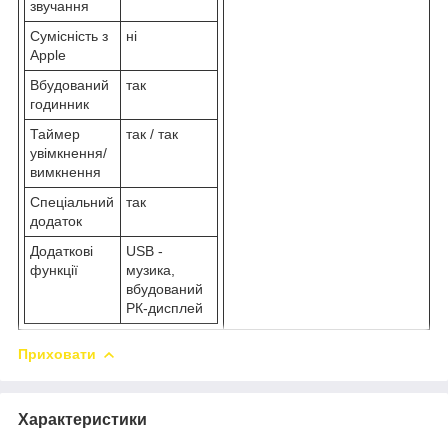
звучання
Сумісність з
ні
Apple
Вбудований
так
годинник
Таймер
так / так
увімкнення/
вимкнення
Спеціальний
так
додаток
Додаткові
USB -
функції
музика,
вбудований
РК-дисплей
Приховати
Характеристики