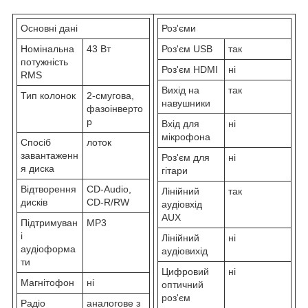
Основні дані
Роз'єми
Номінальна
43 Вт
Роз'єм USB
так
потужність
Роз'єм HDMI
ні
RMS
Вихід на
так
Тип колонок
2-смугова,
навушники
фазоінверто
р
Вхід для
ні
мікрофона
Спосіб
лоток
завантаженн
Роз'єм для
ні
я диска
гітари
Відтворення
CD-Audio,
Лінійний
так
дисків
CD-R/RW
аудіовхід
AUX
Підтримуван
MP3
і
Лінійний
ні
аудіоформа
аудіовихід
ти
Цифровий
ні
Магнітофон
ні
оптичний
роз'єм
Радіо
аналогове з