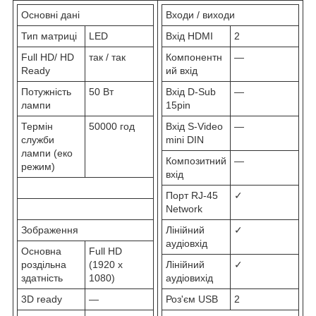
Основні дані
Входи / виходи
Тип матриці
LED
Вхід HDMI
2
Full HD/ HD
так / так
Компонентн
—
Ready
ий вхід
Потужність
50 Вт
Вхід D-Sub
—
лампи
15pin
Термін
50000 год
Вхід S-Video
—
служби
mini DIN
лампи (еко
Композитний
—
режим)
вхід
Порт RJ-45
✓
Network
Зображення
Лінійний
✓
аудіовхід
Основна
Full HD
роздільна
(1920 x
Лінійний
✓
здатність
1080)
аудіовихід
3D ready
—
Роз'єм USB
2