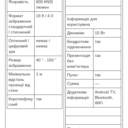
Яскравість
600 ANSI
люмен
Формат
16:9 / 4:3
Інформація для
зображення
користувача
стандартний
/ стиснений
Динаміки
15 Вт
Оптичний /
немає /
Бездротове
так
цифровий
немає
підключення
зум
Презентація
так
Розмір
40 " - 150 "
без
зображення
комп'ютера
Мінімальна
1 м
Пульт
так
відстань
Сумка
—
проекції від
стіни
Додаткова
Android TV,
інформація
Bluetooth,
Короткофоку
так
WiFi
сний