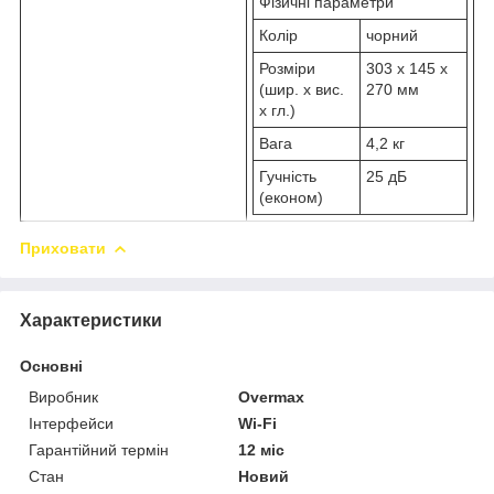
Фізичні параметри
Колір
чорний
Розміри
303 x 145 x
(шир. x вис.
270 мм
x гл.)
Вага
4,2 кг
Гучність
25 дБ
(економ)
Приховати
Характеристики
Основні
Виробник
Overmax
Інтерфейси
Wi-Fi
Гарантійний термін
12 міс
Стан
Новий