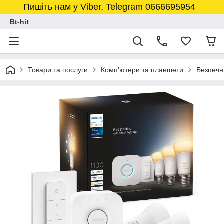
Пишіть нам у Viber, Telegram 0666695954
Bt-hit
Товари та послуги
Комп'ютери та планшети
Безпечн