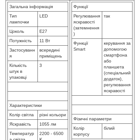
Загальна інформація
Функції
Тип
LED
Регулювання
так
лампочки
яскравості
(затемнення
Цоколь
E27
)
Потужність
11 Вт
Функції
керування за
Smart
допомогою
Застосуванн
всередині
смартфона
я
приміщень
або
Кількість
3
планшета
штук в
(спеціальний
упаковці
додаток),
регулювання
яскравості
Характеристики
Колір світла
різні кольори
Фізичні параметри
Яскравість
1055 лм
Колір
білий
Температур
2200 - 6500
корпусу
а світла
K