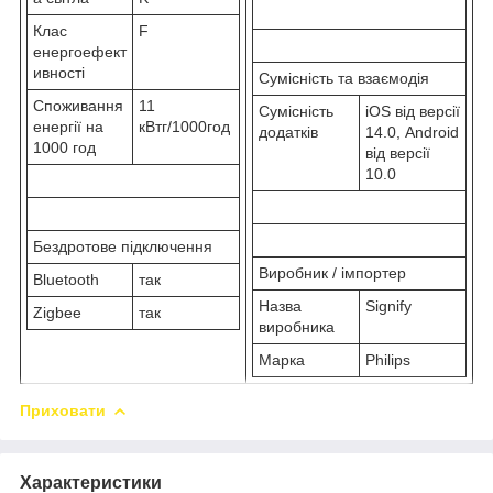
Клас
F
енергоефект
ивності
Сумісність та взаємодія
Споживання
11
Сумісність
iOS від версії
енергії на
кВтг/1000год
додатків
14.0, Android
1000 год
від версії
10.0
Бездротове підключення
Виробник / імпортер
Bluetooth
так
Назва
Signify
Zigbee
так
виробника
Марка
Philips
Приховати
Характеристики