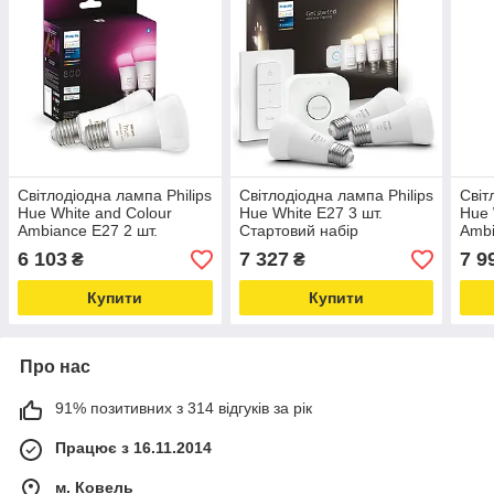
Світлодіодна лампа Philips
Світлодіодна лампа Philips
Світ
Hue White and Colour
Hue White E27 3 шт.
Hue 
Ambiance E27 2 шт.
Стартовий набір
Ambi
Стар
6 103
7 327
7 9
₴
₴
Купити
Купити
Про нас
91% позитивних з 314 відгуків за рік
Працює з 16.11.2014
м. Ковель