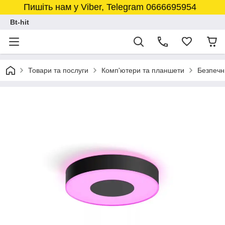
Пишіть нам у Viber, Telegram 0666695954
Bt-hit
Товари та послуги
Комп'ютери та планшети
Безпечн