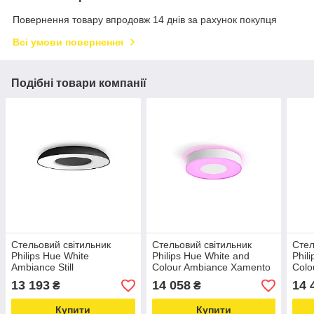
Повернення товару впродовж 14 днів за рахунок покупця
Всі умови повернення
Подібні товари компанії
Стельовий світильник
Стельовий світильник
Стел
Philips Hue White
Philips Hue White and
Phil
Ambiance Still
Colour Ambiance Xamento
Colo
929003055501 Чорний
Білий
Чор
13 193
14 058
14 
₴
₴
Купити
Купити