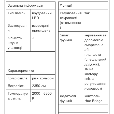
Загальна інформація
Функції
Тип лампи
вбудований
Регулювання
так
LED
яскравості
(затемнення
Застосуванн
всередині
)
я
приміщень
Smart
керування за
Кількість
✓
функції
допомогою
штук в
смартфона
упаковці
або
планшета
(спеціальний
додаток),
зміна
Характеристика
кольору
Колір світла
різні кольори
світла,
регулювання
Яскравість
2350 лм
яскравості
Температур
2000 - 6500
Додаткові
контроль
а світла
K
функції
Hue Bridge