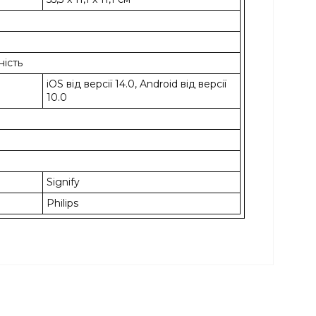
ність
iOS від версії 14.0, Android від версії
10.0
Signify
Philips