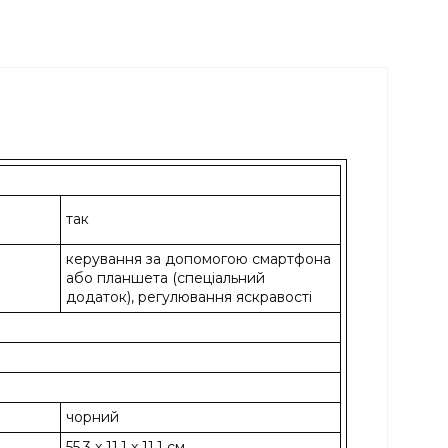
так
керування за допомогою смартфона
або планшета (спеціальний
додаток), регулювання яскравості
чорний
55,3 x 11,1 x 11,1 см