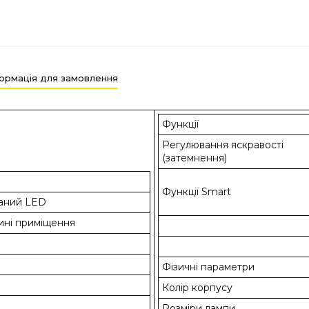
ормація для замовлення
Функції
Регулювання яскравості
(затемнення)
Функції Smart
аний LED
ині приміщення
Фізичні параметри
Колір корпусу
Розміри лампи