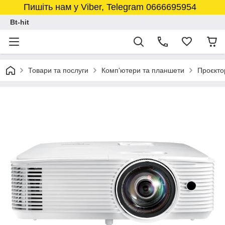
Пишіть нам у Viber, Telegram 0666695954
Bt-hit
Товари та послуги
Комп'ютери та планшети
Проєкто