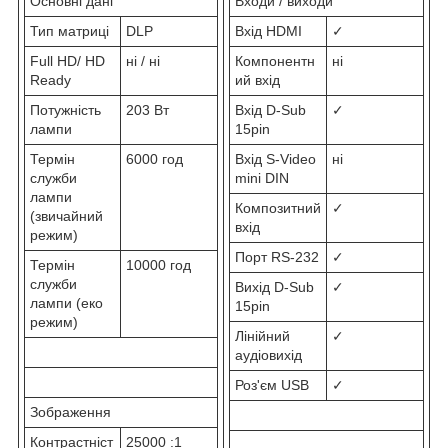
Основні дані
Входи / виходи
Тип матриці
DLP
Вхід HDMI
✓
Full HD/ HD
ні / ні
Компонентн
ні
Ready
ий вхід
Потужність
203 Вт
Вхід D-Sub
✓
лампи
15pin
Термін
6000 год
Вхід S-Video
ні
служби
mini DIN
лампи
Композитний
✓
(звичайний
вхід
режим)
Порт RS-232
✓
Термін
10000 год
служби
Вихід D-Sub
✓
лампи (еко
15pin
режим)
Лінійний
✓
аудіовихід
Роз'єм USB
✓
Зображення
Контрастніст
25000 :1