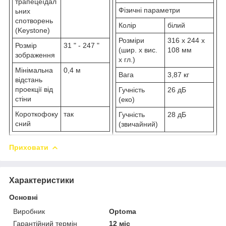
трапецеїдал
Фізичні параметри
ьних
спотворень
Колір
білий
(Keystone)
Розміри
316 x 244 x
Розмір
31 " - 247 "
(шир. х вис.
108 мм
зображення
х гл.)
Мінімальна
0,4 м
Вага
3,87 кг
відстань
проекції від
Гучність
26 дБ
стіни
(еко)
Короткофоку
так
Гучність
28 дБ
сний
(звичайний)
Приховати
Характеристики
Основні
Виробник
Optoma
Гарантійний термін
12 міс