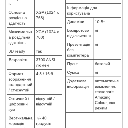
ь
Інформація для
Основна
XGA (1024 x
користувача
роздільна
768)
Динаміки
10 Вт
здатність
Бездротове
ні
Максимальн
XGA (1024 x
підключення
а роздільна
768)
здатність
Презентація
ні
без
3D ready
так
комп'ютера
Яскравість
3700 ANSI
Пульт
базовий
люмен
Сумка
ні
Формат
4:3 / 16:9
зображення
Додаткова
автоматичне
стандартний
інформація
вимкнення,
/ стиснутий
технологія
Amazing
Оптичний /
відсутній /
Colour, еко
цифровий
відсутній
режим
зум
Вертикальна
+/- 40
корекція
градусів