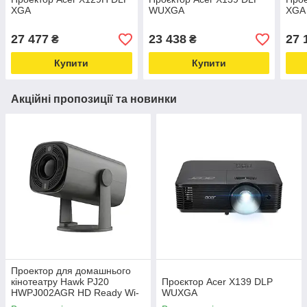
XGA
WUXGA
XGA
27 477
23 438
27 
₴
₴
Купити
Купити
Акційні пропозиції та новинки
Проектор для домашнього
кінотеатру Hawk PJ20
Проєктор Acer X139 DLP
HWPJ002AGR HD Ready Wi-
WUXGA
Fi Bluetooth