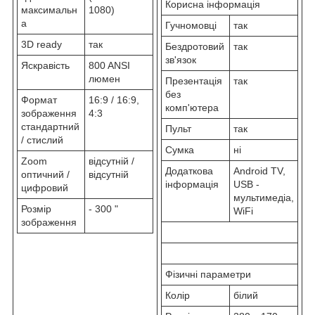
Корисна інформація
максимальн
1080)
а
Гучномовці
так
3D ready
так
Бездротовий
так
зв'язок
Яскравість
800 ANSI
люмен
Презентація
так
без
Формат
16:9 / 16:9,
комп'ютера
зображення
4:3
стандартний
Пульт
так
/ стислий
Сумка
ні
Zoom
відсутній /
Додаткова
Android TV,
оптичний /
відсутній
інформація
USB -
цифровий
мультимедіа,
Розмір
- 300 "
WiFi
зображення
Фізичні параметри
Колір
білий