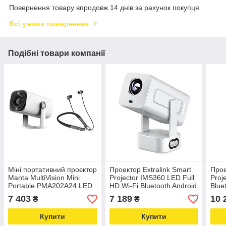
Повернення товару впродовж 14 днів за рахунок покупця
Всі умови повернення
Подібні товари компанії
Міні портативний проєктор
Проектор Extralink Smart
Прое
Manta MultiVision Mini
Projector IMS360 LED Full
Proj
Portable PMA202A24 LED
HD Wi-Fi Bluetooth Android
Blue
HD Ready Wi-Fi Bluetooth
7 403
7 189
10 
₴
₴
Android + MNH02 Olympic
II
Купити
Купити