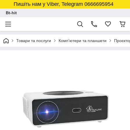
Пишіть нам у Viber, Telegram 0666695954
Bt-hit
Товари та послуги
Комп'ютери та планшети
Проєкто