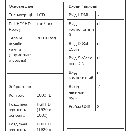
Основні дані
Входи / виходи
Тип матриці
LCD
Вхід HDMI
✓
Full HD/ HD
так / так
Вхід
ні
Ready
компонентни
й
Термін
30000 год
служби
Вхід D-Sub
ні
лампи
15pin
(нормальни
Вхід S-Video
ні
й режим)
mini DIN
Вхід
ні
композитний
Зображення
Вихід
✓
лінійний
Контраст
1000 :1
аудіо
Роздільна
Full HD
Роз'єм USB
2
здатність
(1920 x
основна
1080)
Роздільна
Full HD
здатність
(1920 x