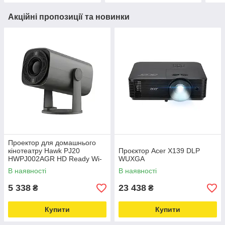
Акційні пропозиції та новинки
Проектор для домашнього
кінотеатру Hawk PJ20
Проєктор Acer X139 DLP
HWPJ002AGR HD Ready Wi-
WUXGA
Fi Bluetooth
В наявності
В наявності
5 338
23 438
₴
₴
Купити
Купити