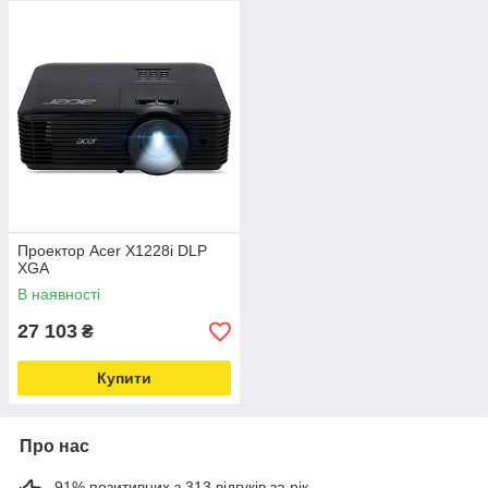
Проектор Acer X1228i DLP
XGA
В наявності
27 103
₴
Купити
Про нас
91% позитивних з 313 відгуків за рік