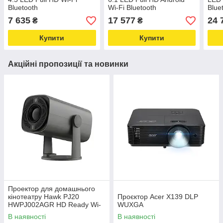
Bluetooth
Wi-Fi Bluetooth
Blue
AirP
7 635
17 577
24 
₴
₴
Купити
Купити
Акційні пропозиції та новинки
Проектор для домашнього
кінотеатру Hawk PJ20
Проєктор Acer X139 DLP
HWPJ002AGR HD Ready Wi-
WUXGA
Fi Bluetooth
В наявності
В наявності