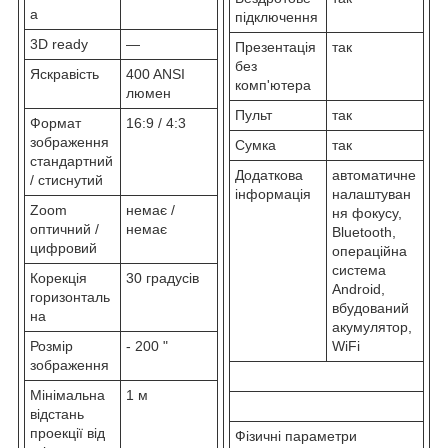
а
підключення
3D ready
—
Презентація
так
без
Яскравість
400 ANSI
комп'ютера
люмен
Пульт
так
Формат
16:9 / 4:3
зображення
Сумка
так
стандартний
Додаткова
автоматичне
/ стиснутий
інформація
налаштуван
Zoom
немає /
ня фокусу,
оптичний /
немає
Bluetooth,
цифровий
операційна
система
Корекція
30 градусів
Android,
горизонталь
вбудований
на
акумулятор,
Розмір
- 200 "
WiFi
зображення
Мінімальна
1 м
відстань
проекції від
Фізичні параметри