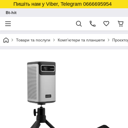
Пишіть нам у Viber, Telegram 0666695954
Bt-hit
Товари та послуги
Комп'ютери та планшети
Проєкто