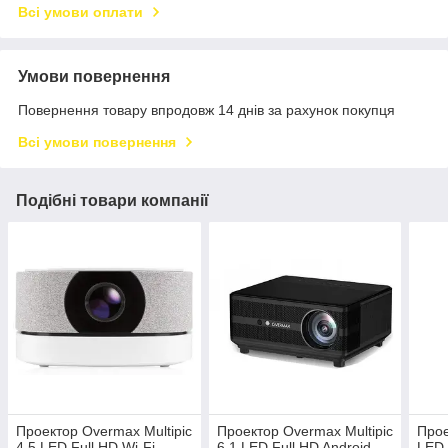
Всі умови оплати
Умови повернення
Повернення товару впродовж 14 днів за рахунок покупця
Всі умови повернення
Подібні товари компанії
Проектор Overmax Multipic
Проектор Overmax Multipic
Прое
4.5 LED Full HD Wi-Fi
6.1 LED Full HD Android
LED 