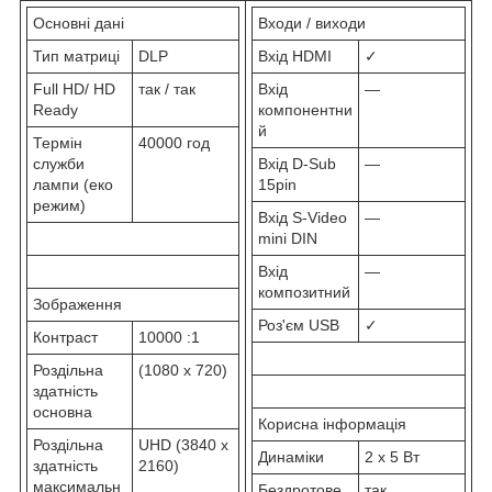
Основні дані
Входи / виходи
Тип матриці
DLP
Вхід HDMI
✓
Full HD/ HD
так / так
Вхід
—
Ready
компонентни
й
Термін
40000 год
служби
Вхід D-Sub
—
лампи (еко
15pin
режим)
Вхід S-Video
—
mini DIN
Вхід
—
композитний
Зображення
Роз'єм USB
✓
Контраст
10000 :1
Роздільна
(1080 x 720)
здатність
основна
Корисна інформація
Роздільна
UHD (3840 x
Динаміки
2 x 5 Вт
здатність
2160)
максимальн
Бездротове
так