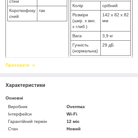
стіни
Колір
срібний
Короткофоку
так
Розміри
142 x 82 x 82
сний
(шир. x вис.
мм
x глиб.)
Вага
3,9 кг
Гучність
29 дБ
(нормальна)
Приховати
Характеристики
Основні
Виробник
Overmax
Інтерфейси
Wi-Fi
Гарантійний термін
12 міс
Стан
Новий