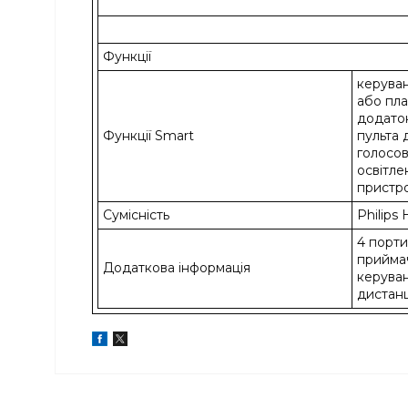
Функції
керува
або пла
додаток
Функції Smart
пульта 
голосов
освітле
пристро
Сумісність
Philips
4 порт
приймач
Додаткова інформація
керуван
дистанц