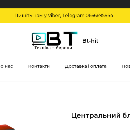
Пишіть нам у Viber, Telegram 0666695954
Bt-hit
о нас
Контакти
Доставка і оплата
Пов
Центральний бло