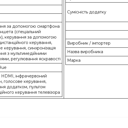
Сумісність додатку
ння за допомогою смартфона
ншета (спеціальний
), керування за допомогою
дистанційного керування,
Виробник / імпортер
е керування, синхронізація
Назва виробника
ння з мультимедійними
ями, регулювання яскравості
Марка
 Hue
и HDMI, інфрачервоний
, голосове керування,
ня додатком, пультом
ійного керування телевізора