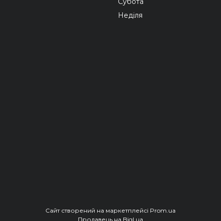
Субота
Неділя
Сайт створений на маркетплейсі
Prom.ua
Продавець на Bigl.ua