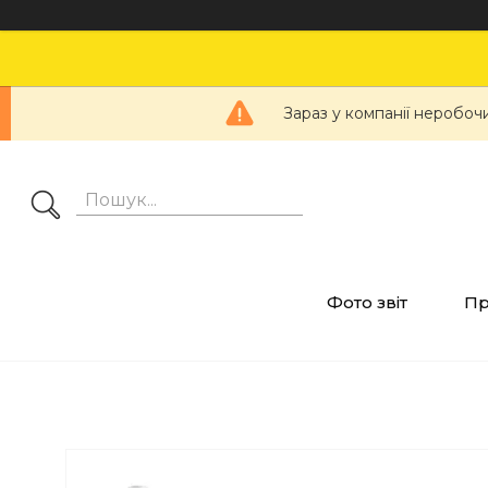
Зараз у компанії неробоч
Фото звіт
Пр