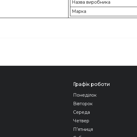
Назва виробника
Марка
Графік роботи
Понеділок
Вівторок
Середа
Четвер
Пʼятниця