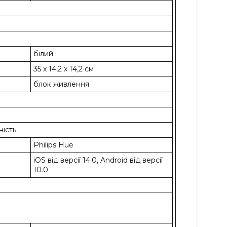
білий
35 x 14,2 x 14,2 см
блок живлення
ність
Philips Hue
iOS від версії 14.0, Android від версії
10.0