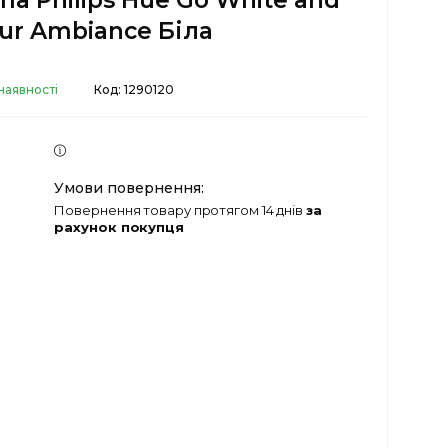
па Philips Hue Go White and
ur Ambiance Біла
наявності
Код:
1290120
повернення товару протягом 14 днів
за
рахунок покупця