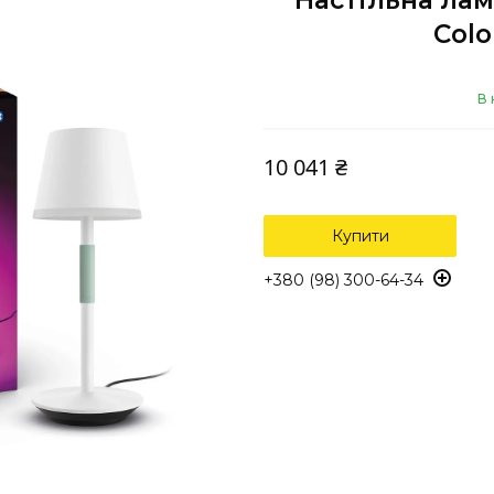
Настільна лам
Colo
В 
10 041 ₴
Купити
+380 (98) 300-64-34