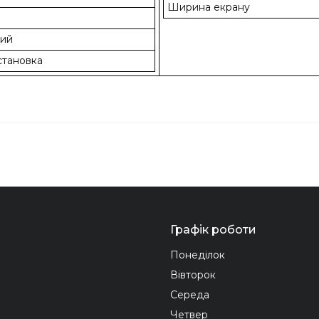
Ширина екрану
ний
становка
Графік роботи
Понеділок
Вівторок
Середа
Четвер