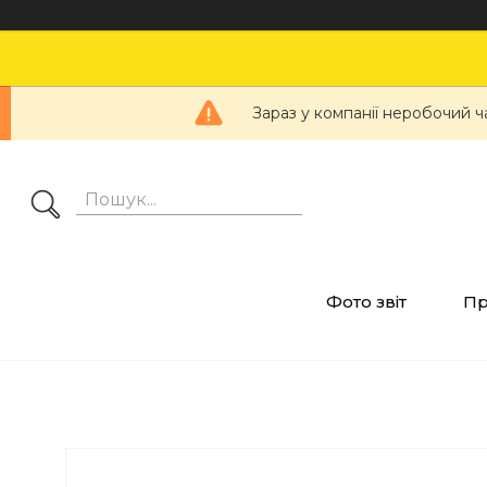
Зараз у компанії неробочий ч
Фото звіт
Пр