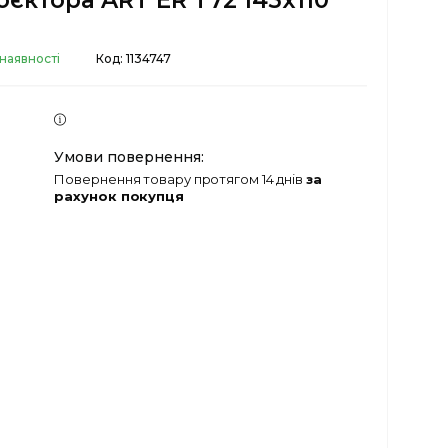
оєктора ART ER T72 145x110
 наявності
Код:
1134747
повернення товару протягом 14 днів
за
рахунок покупця