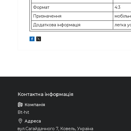
Формат
4:3
Призначення
мобіль
Додаткова інформація
легка у
Bt-hit
вул.Сагайдачного 7, Ковель, Україна