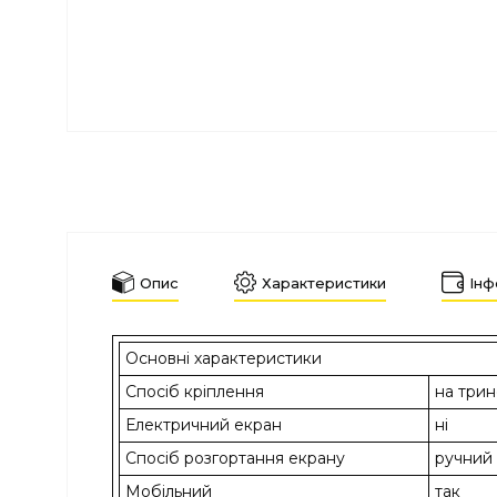
Опис
Характеристики
Інф
Основні характеристики
Спосіб кріплення
на трин
Електричний екран
ні
Спосіб розгортання екрану
ручний
Мобільний
так