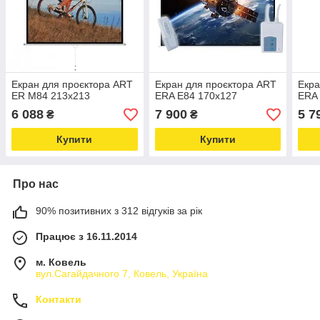
Екран для проєктора ART
Екран для проєктора ART
Екра
ER M84 213x213
ERA E84 170x127
ERA 
6 088
7 900
5 7
₴
₴
Купити
Купити
Про нас
90% позитивних з 312 відгуків за рік
Працює з 16.11.2014
м. Ковель
вул.Сагайдачного 7, Ковель, Україна
Контакти