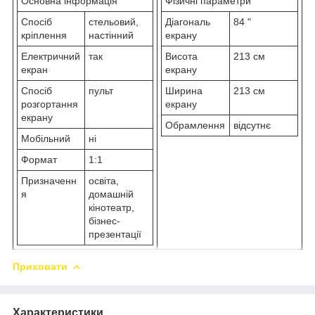
Основна інформація
Фізичні параметри
Спосіб
стельовий,
Діагональ
84 "
кріплення
настінний
екрану
Електричний
так
Висота
213 см
екран
екрану
Спосіб
пульт
Ширина
213 см
розгортання
екрану
екрану
Обрамлення
відсутнє
Мобільний
ні
Формат
1:1
Призначенн
освіта,
я
домашній
кінотеатр,
бізнес-
презентації
Приховати
Характеристики