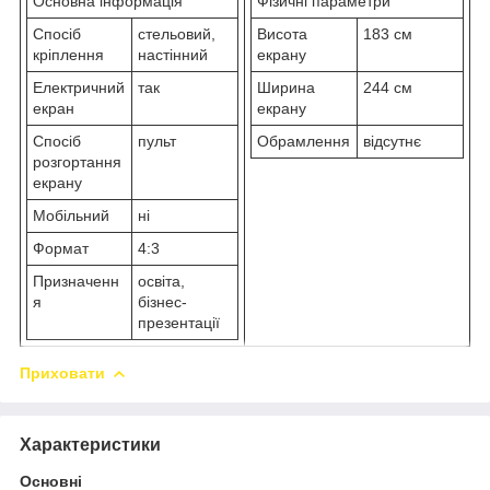
Основна інформація
Фізичні параметри
Спосіб
стельовий,
Висота
183 см
кріплення
настінний
екрану
Електричний
так
Ширина
244 см
екран
екрану
Спосіб
пульт
Обрамлення
відсутнє
розгортання
екрану
Мобільний
ні
Формат
4:3
Призначенн
освіта,
я
бізнес-
презентації
Приховати
Характеристики
Основні