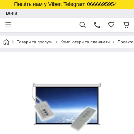
Пишіть нам у Viber, Telegram 0666695954
Bt-hit
Товари та послуги
Комп'ютери та планшети
Проєкто