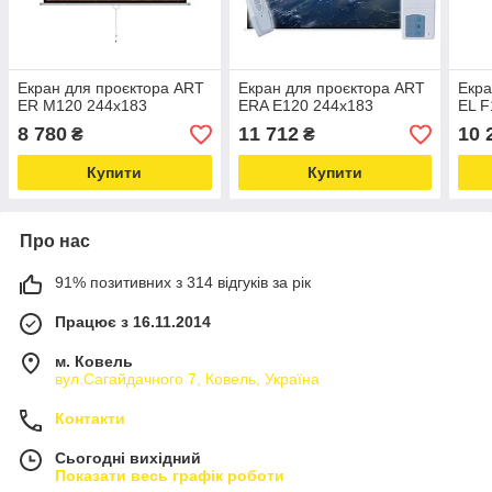
Екран для проєктора ART
Екран для проєктора ART
Екра
ER M120 244x183
ERA E120 244x183
EL F
8 780
11 712
10 
₴
₴
Купити
Купити
Про нас
91% позитивних з 314 відгуків за рік
Працює з 16.11.2014
м. Ковель
вул.Сагайдачного 7, Ковель, Україна
Контакти
Сьогодні вихідний
Показати весь графік роботи