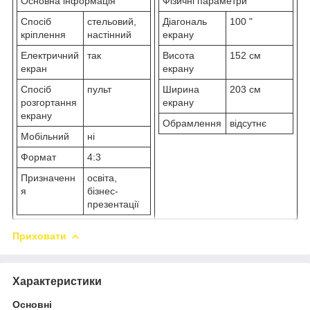
Основна інформація
Фізичні параметри
Спосіб
стельовий,
Діагональ
100 "
кріплення
настінний
екрану
Електричний
так
Висота
152 см
екран
екрану
Спосіб
пульт
Ширина
203 см
розгортання
екрану
екрану
Обрамлення
відсутнє
Мобільний
ні
Формат
4:3
Призначенн
освіта,
я
бізнес-
презентації
Приховати
Характеристики
Основні