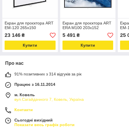
Екран для проєктора ART
Екран для проєктора ART
Екра
EM-120 265x150
ERA M100 203x152
EM-
23 146
5 491
25 
₴
₴
Купити
Купити
Про нас
91% позитивних з 314 відгуків за рік
Працює з 16.11.2014
м. Ковель
вул.Сагайдачного 7, Ковель, Україна
Контакти
Сьогодні вихідний
Показати весь графік роботи