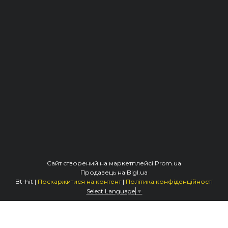
Сайт створений на маркетплейсі
Prom.ua
Продавець на Bigl.ua
Bt-hit |
Поскаржитися на контент
|
Політика конфіденційності
Select Language
▼