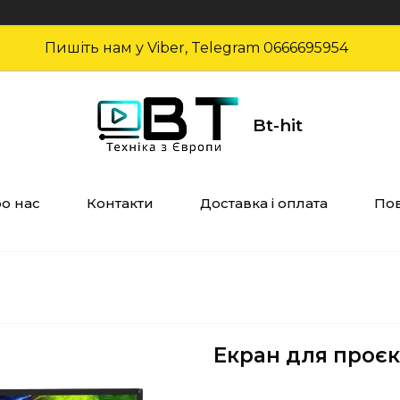
Пишіть нам у Viber, Telegram 0666695954
Bt-hit
о нас
Контакти
Доставка і оплата
Пов
Екран для проєк