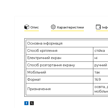
Опис
Характеристики
Інф
Основна інформація
Спосіб кріплення
стійка
Електричний екран
ні
Спосіб розгортання екрану
ручний
Мобільний
так
Формат
16:9
освіта,
Призначення
мобільн