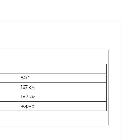
80 "
167 см
187 см
чорне