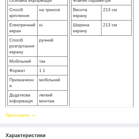
Основна інформація
Фізичні параметри
Спосіб
на тринозі
Висота
213 см
кріплення
екрану
Електричний
ні
Ширина
213 см
екран
екрану
Спосіб
ручний
розгортання
екрану
Мобільний
так
Формат
1:1
Призначенн
мобільний
я
Додаткова
легкий
інформація
монтаж
Приховати
Характеристики