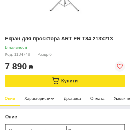
Екран для проєктора ART ER T84 213x213
В наявності
Код: 1134748
Роздріб
7 890
₴
Купити
Опис
Характеристики
Доставка
Оплата
Умови п
Опис