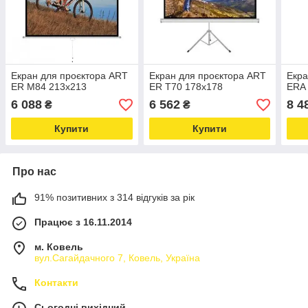
Екран для проєктора ART
Екран для проєктора ART
Екра
ER M84 213x213
ER T70 178x178
ERA 
6 088
6 562
8 4
₴
₴
Купити
Купити
Про нас
91% позитивних з 314 відгуків за рік
Працює з 16.11.2014
м. Ковель
вул.Сагайдачного 7, Ковель, Україна
Контакти
Сьогодні вихідний