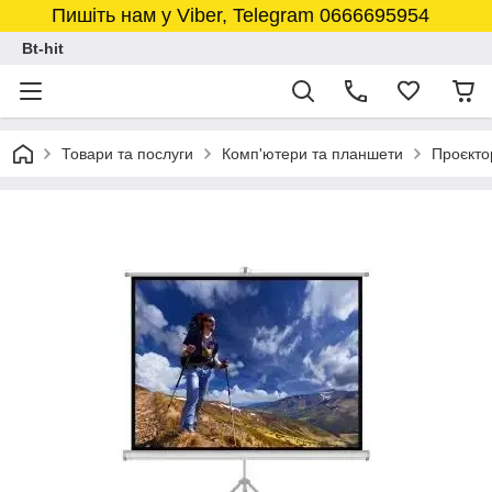
Пишіть нам у Viber, Telegram 0666695954
Bt-hit
Товари та послуги
Комп'ютери та планшети
Проєкто