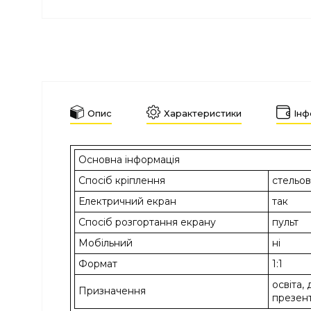
Опис
Характеристики
Інф
Основна інформація
Спосіб кріплення
стельов
Електричний екран
так
Спосіб розгортання екрану
пульт
Мобільний
ні
Формат
1:1
освіта,
Призначення
презент