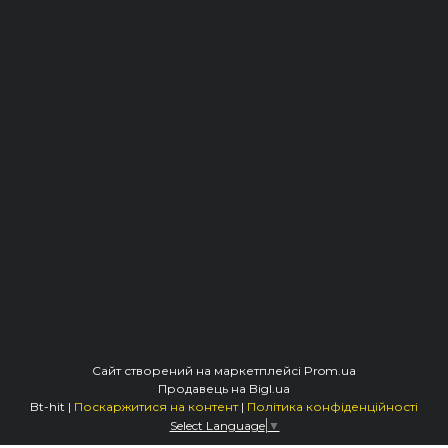
Сайт створений на маркетплейсі
Prom.ua
Продавець на Bigl.ua
Bt-hit |
Поскаржитися на контент
|
Політика конфіденційності
Select Language
▼