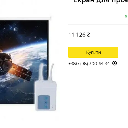
Екран для проє
В
11 126 ₴
Купити
+380 (98) 300-64-34