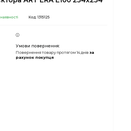
ктора ART ERA E100 254x254
 наявності
Код:
1315125
повернення товару протягом 14 днів
за
рахунок покупця