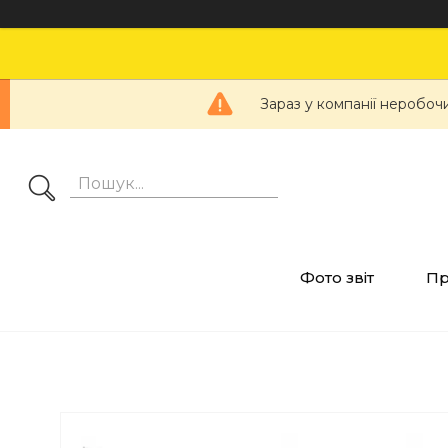
Зараз у компанії неробоч
Фото звіт
Пр