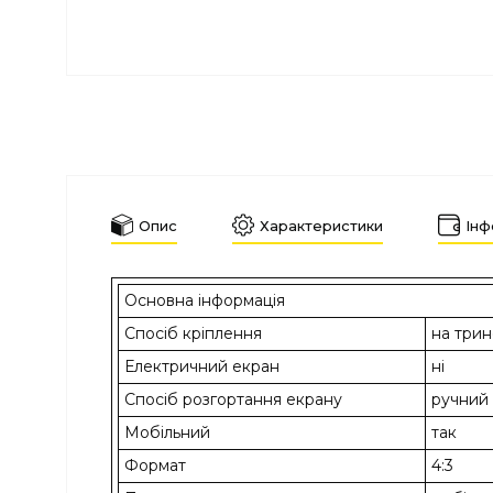
Опис
Характеристики
Інф
Основна інформація
Спосіб кріплення
на трин
Електричний екран
ні
Спосіб розгортання екрану
ручний
Мобільний
так
Формат
4:3