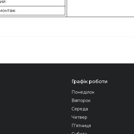
ний
 монтаж
Графік роботи
Понеділок
Вівторок
Середа
Четвер
Пʼятниця
Субота