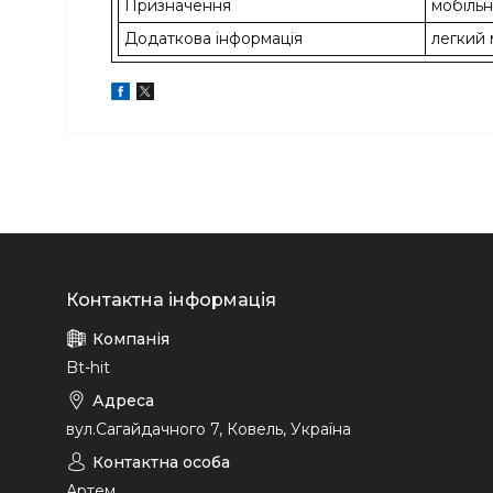
Призначення
мобіль
Додаткова інформація
легкий
Bt-hit
вул.Сагайдачного 7, Ковель, Україна
Артем