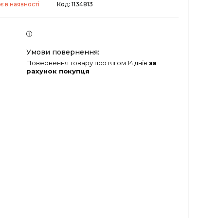
є в наявності
Код:
1134813
повернення товару протягом 14 днів
за
рахунок покупця