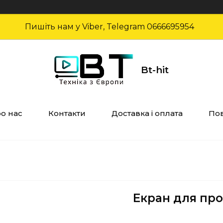
Пишіть нам у Viber, Telegram 0666695954
Bt-hit
о нас
Контакти
Доставка і оплата
Пов
Екран для про