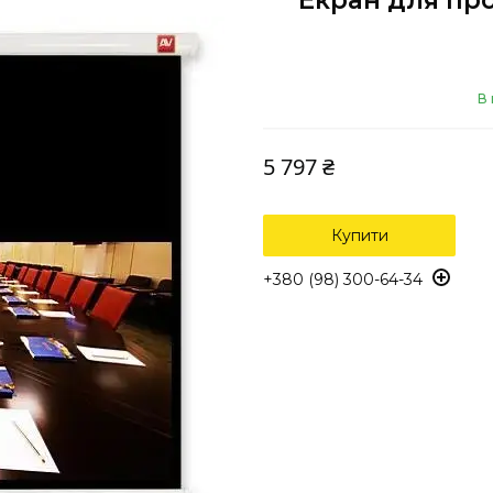
Екран для про
В 
5 797 ₴
Купити
+380 (98) 300-64-34