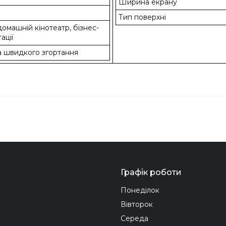
Ширина екрану
Тип поверхні
 домашній кінотеатр, бізнес-
ації
а швидкого згортання
Графік роботи
Понеділок
Вівторок
Середа