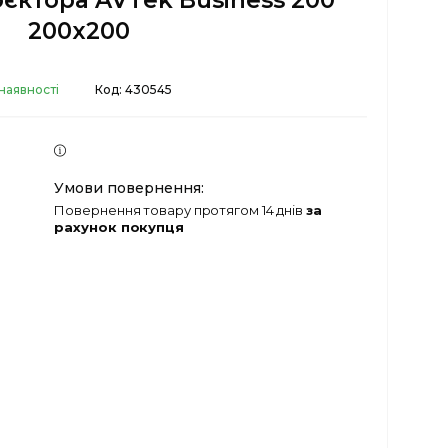
єктора AVTek Business 200
200x200
наявності
Код:
430545
повернення товару протягом 14 днів
за
рахунок покупця