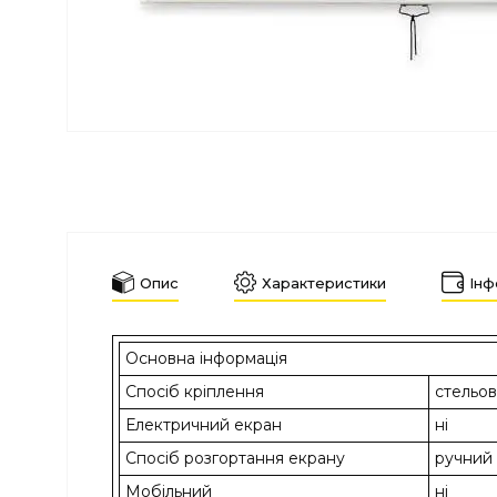
Опис
Характеристики
Інф
Основна інформація
Спосіб кріплення
стельов
Електричний екран
ні
Спосіб розгортання екрану
ручний
Мобільний
ні