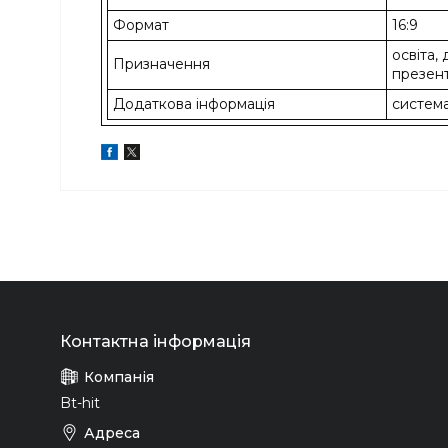
Формат
16:9
освіта,
Призначення
презент
Додаткова інформація
систем
Bt-hit