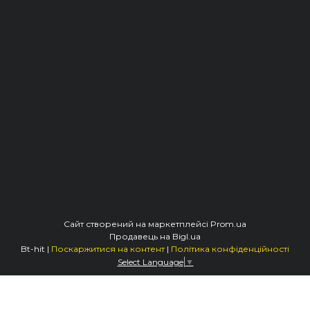
Сайт створений на маркетплейсі
Prom.ua
Продавець на Bigl.ua
Bt-hit |
Поскаржитися на контент
|
Політика конфіденційності
Select Language
▼