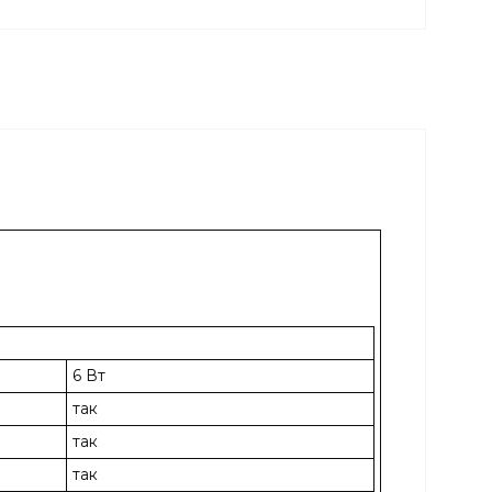
6 Вт
так
так
так