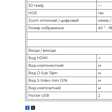
3D ready
—
HDR
так
Zoom оптичний / цифровий
немає /
Розмір зображення
40 " - 1
Входи / виходи
Вхід HDMI
✓
Вхід компонентний
ні
Вхід D-Sub 15pin
ні
Вхід S-Video mini DIN
ні
Вхід композитний
ні
Роз'єм USB
2