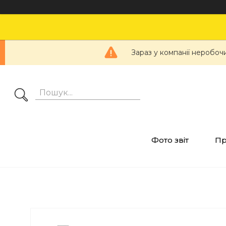
Зараз у компанії неробоч
Фото звіт
Пр