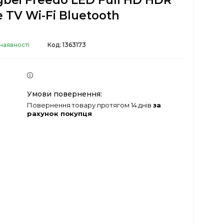
bei Freedo LED Full HD HDR
 TV Wi-Fi Bluetooth
наявності
Код:
1363173
повернення товару протягом 14 днів
за
рахунок покупця