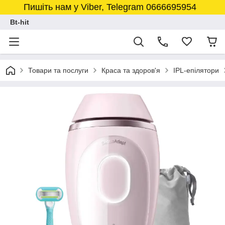
Пишіть нам у Viber, Telegram 0666695954
Bt-hit
Товари та послуги
Краса та здоров'я
IPL-епілятори