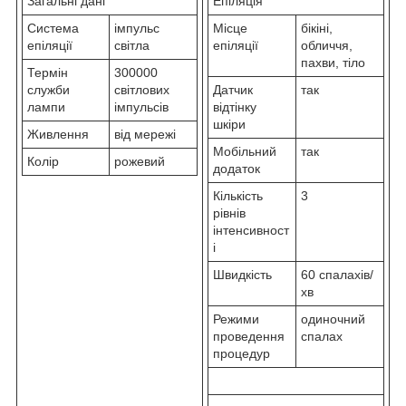
Загальні дані
Епіляція
Система
імпульс
Місце
бікіні,
епіляції
світла
епіляції
обличчя,
пахви, тіло
Термін
300000
служби
світлових
Датчик
так
лампи
імпульсів
відтінку
шкіри
Живлення
від мережі
Мобільний
так
Колір
рожевий
додаток
Кількість
3
рівнів
інтенсивност
і
Швидкість
60 спалахів/
хв
Режими
одиночний
проведення
спалах
процедур