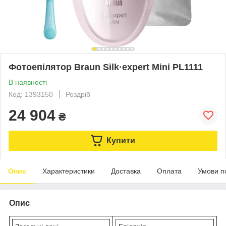
Фотоепілятор Braun Silk·expert Mini PL1111
В наявності
Код: 1393150
Роздріб
24 904
₴
Купити
Опис
Характеристики
Доставка
Оплата
Умови п
Опис